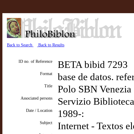
Back to Search
Back to Results
ID no. of Reference
BETA bibid 7293
Format
base de datos. refe
Title
Polo SBN Venezia
Associated persons
Servizio Bibliotec
Date / Location
1989-:
Subject
Internet - Textos e