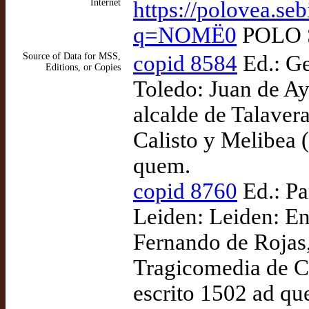
Internet
https://polovea.se
q=NOMË0
POLO S
Source of Data for MSS,
copid 8584
Ed.: Ge
Editions, or Copies
Toledo: Juan de Ay
alcalde de Talaver
Calisto y Melibea (
quem.
copid 8760
Ed.: Pa
Leiden: Leiden: En
Fernando de Rojas,
Tragicomedia de Ca
escrito 1502 ad qu