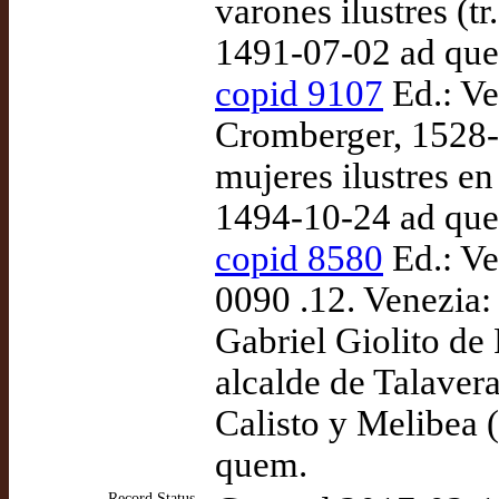
varones ilustres (t
1491-07-02 ad qu
copid 9107
Ed.: Ve
Cromberger, 1528-
mujeres ilustres e
1494-10-24 ad qu
copid 8580
Ed.: V
0090 .12. Venezia: 
Gabriel Giolito de 
alcalde de Talaver
Calisto y Melibea (
quem.
Record Status