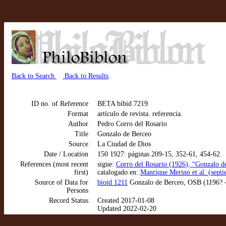
Back to Search
Back to Results
ID no. of Reference
BETA bibid 7219
Format
artículo de revista. referencia.
Author
Pedro Corro del Rosario
Title
Gonzalo de Berceo
Source
La Ciudad de Dios
Date / Location
150 1927: páginas 209-15, 352-61, 454-62.
References (most recent
sigue:
Corro del Rosario (1926), “Gonzalo d
first)
catalogado en:
Manrique Merino et al. (sept
Source of Data for
bioid 1211
Gonzalo de Berceo, OSB (1196? -
Persons
Record Status
Created 2017-01-08
Updated 2022-02-20