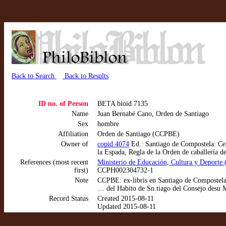
Back to Search
Back to Results
ID no. of Person
BETA bioid 7135
Name
Juan Bernabé Cano, Orden de Santiago
Sex
hombre
Affiliation
Orden de Santiago (CCPBE)
Owner of
copid 4074
Ed.: Santiago de Compostela: Cen
la Espada, Regla de la Orden de caballería d
References (most recent
Ministerio de Educación, Cultura y Deporte
first)
CCPH002304732-1
Note
CCPBE: ex-libris en Santiago de Compostela:
… del Habito de Sn.tiago del Consejo desu M
Record Status
Created 2015-08-11
Updated 2015-08-11