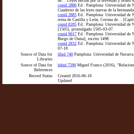
de… Leyes hechas por la brevedad y orden de
copid 2886
Ed.: Pamplona: Universidad de Na
Cuaderno de las leyes nuevas de la hermanda
copid 2885
Ed.: Pamplona: Universidad de Nav
reina de Castilla y León, Corona de… [Capítu
copid 8285
Ed.: Pamplona: Universidad de Na
[1505], promulgado 1505-03-07.
copid 9017
Ed.: Pamplona: Universidad de Na
Burgo de Osma], escrito 1498.
copid 2832
Ed.: Pamplona: Universidad de N
07-18.
Source of Data for
libid 740
Pamplona: Universidad de Navarra
Libraries
Source of Data for
bibid 7590
Miguel Franco (2016), “Relaciones
References
Record Status
Created 2016-06-18
Updated