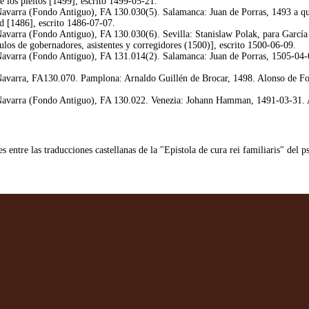
 los pleitos [1499], escrito 1499-05-21.
varra (Fondo Antiguo), FA 130.030(5). Salamanca: Juan de Porras, 1493 a quo
d [1486], escrito 1486-07-07.
arra (Fondo Antiguo), FA 130.030(6). Sevilla: Stanislaw Polak, para García de
los de gobernadores, asistentes y corregidores (1500)], escrito 1500-06-09.
varra (Fondo Antiguo), FA 131.014(2). Salamanca: Juan de Porras, 1505-04-09
varra, FA130.070. Pamplona: Arnaldo Guillén de Brocar, 1498. Alonso de Fons
avarra (Fondo Antiguo), FA 130.022. Venezia: Johann Hamman, 1491-03-31. Al
 entre las traducciones castellanas de la "Epistola de cura rei familiaris" del