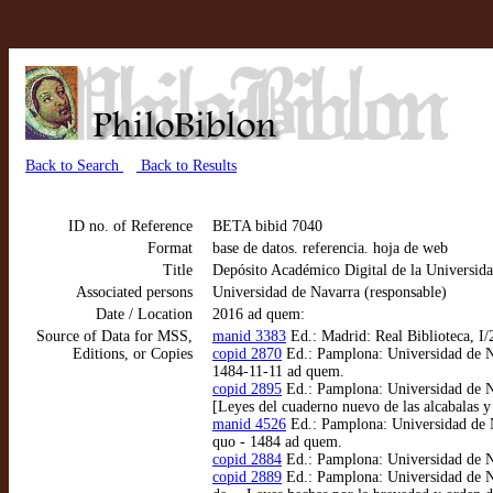
Back to Search
Back to Results
ID no. of Reference
BETA bibid 7040
Format
base de datos. referencia. hoja de web
Title
Depósito Académico Digital de la Univers
Associated persons
Universidad de Navarra (responsable)
Date / Location
2016 ad quem:
Source of Data for MSS,
manid 3383
Ed.: Madrid: Real Biblioteca, I/
Editions, or Copies
copid 2870
Ed.: Pamplona: Universidad de Na
1484-11-11 ad quem.
copid 2895
Ed.: Pamplona: Universidad de Na
[Leyes del cuaderno nuevo de las alcabalas y
manid 4526
Ed.: Pamplona: Universidad de N
quo - 1484 ad quem.
copid 2884
Ed.: Pamplona: Universidad de Na
copid 2889
Ed.: Pamplona: Universidad de Na