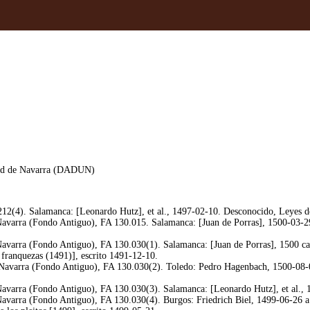
idad de Navarra (DADUN)
212(4). Salamanca: [Leonardo Hutz], et al., 1497-02-10. Desconocido, Leyes del
varra (Fondo Antiguo), FA 130.015. Salamanca: [Juan de Porras], 1500-03-29. 
varra (Fondo Antiguo), FA 130.030(1). Salamanca: [Juan de Porras], 1500 ca. 
 franquezas (1491)], escrito 1491-12-10.
avarra (Fondo Antiguo), FA 130.030(2). Toledo: Pedro Hagenbach, 1500-08-05. 
varra (Fondo Antiguo), FA 130.030(3). Salamanca: [Leonardo Hutz], et al., 14
varra (Fondo Antiguo), FA 130.030(4). Burgos: Friedrich Biel, 1499-06-26 a q