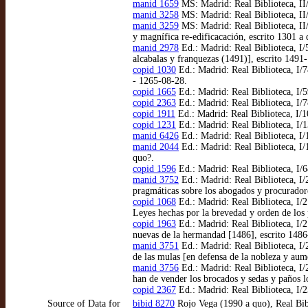
manid 1659
MS: Madrid: Real Biblioteca, II/
manid 3258
MS: Madrid: Real Biblioteca, II/
manid 3259
MS: Madrid: Real Biblioteca, II/
y magnífica re-edificacación, escrito 1301 a
manid 2978
Ed.: Madrid: Real Biblioteca, I/
alcabalas y franquezas (1491)], escrito 1491
copid 1030
Ed.: Madrid: Real Biblioteca, I/7
- 1265-08-28.
copid 1665
Ed.: Madrid: Real Biblioteca, I/5
copid 2363
Ed.: Madrid: Real Biblioteca, I/
copid 1911
Ed.: Madrid: Real Biblioteca, I/1
copid 1231
Ed.: Madrid: Real Biblioteca, I/
manid 6426
Ed.: Madrid: Real Biblioteca, I/
manid 2044
Ed.: Madrid: Real Biblioteca, I/1
quo?.
copid 1596
Ed.: Madrid: Real Biblioteca, I/
manid 3752
Ed.: Madrid: Real Biblioteca, I/2
pragmáticas sobre los abogados y procurador
copid 1068
Ed.: Madrid: Real Biblioteca, I/2
Leyes hechas por la brevedad y orden de los 
copid 1963
Ed.: Madrid: Real Biblioteca, I/2
nuevas de la hermandad [1486], escrito 1486
manid 3751
Ed.: Madrid: Real Biblioteca, I/
de las mulas [en defensa de la nobleza y aum
manid 3756
Ed.: Madrid: Real Biblioteca, I/
han de vender los brocados y sedas y paños 
copid 2367
Ed.: Madrid: Real Biblioteca, I/2
Source of Data for
bibid 8270
Rojo Vega (1990 a quo), Real Bib