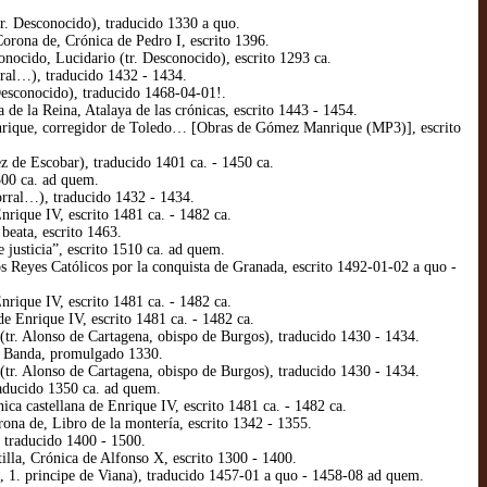
r. Desconocido), traducido 1330 a quo.
orona de, Crónica de Pedro I, escrito 1396.
nocido, Lucidario (tr. Desconocido), escrito 1293 ca.
rral…), traducido 1432 - 1434.
Desconocido), traducido 1468-04-01!.
e la Reina, Atalaya de las crónicas, escrito 1443 - 1454.
nrique, corregidor de Toledo… [Obras de Gómez Manrique (MP3)], escrito
 de Escobar), traducido 1401 ca. - 1450 ca.
500 ca. ad quem.
orral…), traducido 1432 - 1434.
rique IV, escrito 1481 ca. - 1482 ca.
beata, escrito 1463.
justicia”, escrito 1510 ca. ad quem.
 Reyes Católicos por la conquista de Granada, escrito 1492-01-02 a quo -
rique IV, escrito 1481 ca. - 1482 ca.
e Enrique IV, escrito 1481 ca. - 1482 ca.
(tr. Alonso de Cartagena, obispo de Burgos), traducido 1430 - 1434.
la Banda, promulgado 1330.
(tr. Alonso de Cartagena, obispo de Burgos), traducido 1430 - 1434.
raducido 1350 ca. ad quem.
a castellana de Enrique IV, escrito 1481 ca. - 1482 ca.
rona de, Libro de la montería, escrito 1342 - 1355.
, traducido 1400 - 1500.
illa, Crónica de Alfonso X, escrito 1300 - 1400.
ón, 1. principe de Viana), traducido 1457-01 a quo - 1458-08 ad quem.