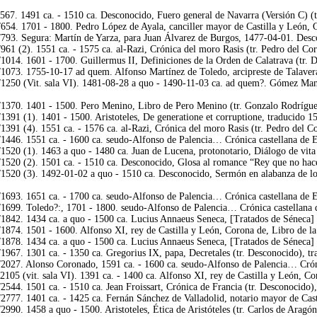
567. 1491 ca. - 1510 ca. Desconocido, Fuero general de Navarra (Versión C) (t
654. 1701 - 1800. Pedro López de Ayala, canciller mayor de Castilla y León, C
793. Segura: Martín de Yarza, para Juan Álvarez de Burgos, 1477-04-01. Desco
961 (2). 1551 ca. - 1575 ca. al-Razi, Crónica del moro Rasis (tr. Pedro del Co
1014. 1601 - 1700. Guillermus II, Definiciones de la Orden de Calatrava (tr. 
1073. 1755-10-17 ad quem. Alfonso Martínez de Toledo, arcipreste de Talavera d
/1250 (Vit. sala VI). 1481-08-28 a quo - 1490-11-03 ca. ad quem?. Gómez Ma
/1370. 1401 - 1500. Pero Menino, Libro de Pero Menino (tr. Gonzalo Rodríguez
1391 (1). 1401 - 1500. Aristoteles, De generatione et corruptione, traducido 1
1391 (4). 1551 ca. - 1576 ca. al-Razi, Crónica del moro Rasis (tr. Pedro del C
1446. 1551 ca. - 1600 ca. seudo-Alfonso de Palencia… Crónica castellana de En
1520 (1). 1463 a quo - 1480 ca. Juan de Lucena, protonotario, Diálogo de vita 
1520 (2). 1501 ca. - 1510 ca. Desconocido, Glosa al romance “Rey que no hace 
1520 (3). 1492-01-02 a quo - 1510 ca. Desconocido, Sermón en alabanza de los
1693. 1651 ca. - 1700 ca. seudo-Alfonso de Palencia… Crónica castellana de En
1699. Toledo?:, 1701 - 1800. seudo-Alfonso de Palencia… Crónica castellana d
1842. 1434 ca. a quo - 1500 ca. Lucius Annaeus Seneca, [Tratados de Séneca] 
/1874. 1501 - 1600. Alfonso XI, rey de Castilla y León, Corona de, Libro de 
1878. 1434 ca. a quo - 1500 ca. Lucius Annaeus Seneca, [Tratados de Séneca] 
1967. 1301 ca. - 1350 ca. Gregorius IX, papa, Decretales (tr. Desconocido), t
2027. Alonso Coronado, 1591 ca. - 1600 ca. seudo-Alfonso de Palencia… Crónic
105 (vit. sala VI). 1391 ca. - 1400 ca. Alfonso XI, rey de Castilla y León, Co
2544. 1501 ca. - 1510 ca. Jean Froissart, Crónica de Francia (tr. Desconocido)
2777. 1401 ca. - 1425 ca. Fernán Sánchez de Valladolid, notario mayor de Cast
2990. 1458 a quo - 1500. Aristoteles, Ética de Aristóteles (tr. Carlos de Arag