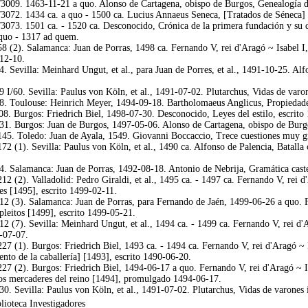
3009. 1463-11-21 a quo. Alonso de Cartagena, obispo de Burgos, Genealogía de 
3072. 1434 ca. a quo - 1500 ca. Lucius Annaeus Seneca, [Tratados de Séneca] 
3073. 1501 ca. - 1520 ca. Desconocido, Crónica de la primera fundación y su d
 quo - 1317 ad quem.
58 (2). Salamanca: Juan de Porras, 1498 ca. Fernando V, rei d'Aragó ~ Isabel 
-12-10.
4. Sevilla: Meinhard Ungut, et al., para Juan de Porres, et al., 1491-10-25. Alf
9 I/60. Sevilla: Paulus von Köln, et al., 1491-07-02. Plutarchus, Vidas de var
78. Toulouse: Heinrich Meyer, 1494-09-18. Bartholomaeus Anglicus, Propiedade
08. Burgos: Friedrich Biel, 1498-07-30. Desconocido, Leyes del estilo, escrito
131. Burgos: Juan de Burgos, 1497-05-06. Alonso de Cartagena, obispo de Burgo
145. Toledo: Juan de Ayala, 1549. Giovanni Boccaccio, Trece cuestiones muy g
72 (1). Sevilla: Paulus von Köln, et al., 1490 ca. Alfonso de Palencia, Batalla 
64. Salamanca: Juan de Porras, 1492-08-18. Antonio de Nebrija, Gramática cast
12 (2). Valladolid: Pedro Giraldi, et al., 1495 ca. - 1497 ca. Fernando V, rei 
es [1495], escrito 1499-02-11.
12 (3). Salamanca: Juan de Porras, para Fernando de Jaén, 1499-06-26 a quo. F
pleitos [1499], escrito 1499-05-21.
12 (7). Sevilla: Meinhard Ungut, et al., 1494 ca. - 1499 ca. Fernando V, rei d
-07-07.
227 (1). Burgos: Friedrich Biel, 1493 ca. - 1494 ca. Fernando V, rei d'Aragó ~
ento de la caballería] [1493], escrito 1490-06-20.
227 (2). Burgos: Friedrich Biel, 1494-06-17 a quo. Fernando V, rei d'Aragó ~ 
los mercaderes del reino [1494], promulgado 1494-06-17.
30. Sevilla: Paulus von Köln, et al., 1491-07-02. Plutarchus, Vidas de varones
lioteca Investigadores