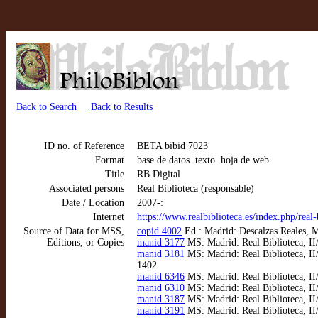
Back to Search
Back to Results
ID no. of Reference
BETA bibid 7023
Format
base de datos. texto. hoja de web
Title
RB Digital
Associated persons
Real Biblioteca (responsable)
Date / Location
2007-:
Internet
https://www.realbiblioteca.es/index.php/real-b
Source of Data for MSS,
copid 4002
Ed.: Madrid: Descalzas Reales, M
Editions, or Copies
manid 3177
MS: Madrid: Real Biblioteca, II
manid 3181
MS: Madrid: Real Biblioteca, II/
1402.
manid 6346
MS: Madrid: Real Biblioteca, II/
manid 6310
MS: Madrid: Real Biblioteca, II/
manid 3187
MS: Madrid: Real Biblioteca, II
manid 3191
MS: Madrid: Real Biblioteca, II