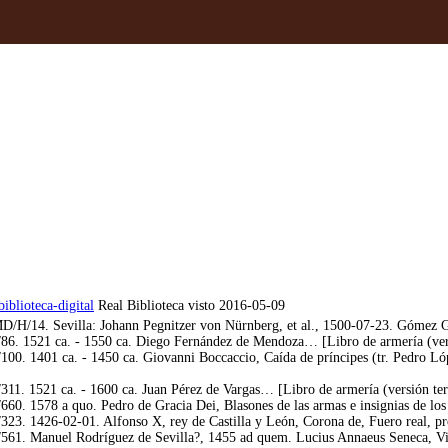
iblioteca-digital
Real Biblioteca visto 2016-05-09
D/H/14. Sevilla: Johann Pegnitzer von Nürnberg, et al., 1500-07-23. Gómez Ga
/86. 1521 ca. - 1550 ca. Diego Fernández de Mendoza… [Libro de armería (vers
100. 1401 ca. - 1450 ca. Giovanni Boccaccio, Caída de príncipes (tr. Pedro Ló
311. 1521 ca. - 1600 ca. Juan Pérez de Vargas… [Libro de armería (versión ter
660. 1578 a quo. Pedro de Gracia Dei, Blasones de las armas e insignias de los 
/323. 1426-02-01. Alfonso X, rey de Castilla y León, Corona de, Fuero real, 
/561. Manuel Rodríguez de Sevilla?, 1455 ad quem. Lucius Annaeus Seneca, Vid