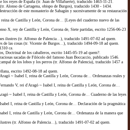
los reyes de España (tr. Juan de Villafuerte), traducido 1463-11-21.
(tr. Alonso de Cartagena, obispo de Burgos), traducido 1430 - 1434.
estrucción de este monasterio de Sahagún y sucesivamente de su restauración
I, reina de Castilla y León, Corona de… [Leyes del cuaderno nuevo de las
onso X, rey de Castilla y León, Corona de, Siete partidas, escrito 1256-06-23
ones ilustres (tr. Alfonso de Palencia…), traducido 1491-07-02 ad quem.
s de las cosas (tr. Vicente de Burgos…), traducido 1494-09-18 ad quem.
 1310 ca.
s, Doctrinal de los caballeros, escrito 1445-05-19 ad quem?.
raciosas sacadas de Filócolo del famoso Juan Boccaccio, publicado 1546.
campal de los lobos y los perros (tr. Alfonso de Palencia), traducido 1457 a
ellana, escrito 1492-08-18 ad quem.
d'Aragó ~ Isabel I, reina de Castilla y León, Corona de… Ordenanzas reales y
ernando V, rei d'Aragó ~ Isabel I, reina de Castilla y León, Corona de…
'Aragó ~ Isabel I, reina de Castilla y León, Corona de… Cuaderno de las leyes
 Isabel I, reina de Castilla y León, Corona de… Declaración de la pragmática
Isabel I, reina de Castilla y León, Corona de… Ordenanza de la manera que
 ilustres (tr. Alfonso de Palencia…), traducido 1491-07-02 ad quem.