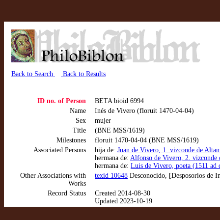
Back to Search
Back to Results
ID no. of Person
BETA bioid 6994
Name
Inés de Vivero (floruit 1470-04-04)
Sex
mujer
Title
(BNE MSS/1619)
Milestones
floruit 1470-04-04 (BNE MSS/1619)
Associated Persons
hija de:
Juan de Vivero, 1. vizconde de Alt
hermana de:
Alfonso de Vivero, 2. vizconde 
hermana de:
Luis de Vivero, poeta (1511 ad
Other Associations with
texid 10648
Desconocido, [Desposorios de Iné
Works
Record Status
Created 2014-08-30
Updated 2023-10-19