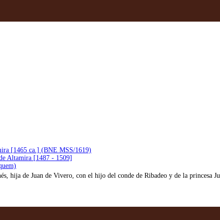
amira [1465 ca.] (BNE MSS/1619)
de Altamira [1487 - 1509]
 quem)
s, hija de Juan de Vivero, con el hijo del conde de Ribadeo y de la princesa J