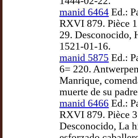
1444-02-22.
manid 6464
Ed.: Pa
RXVI 879. Pièce 1.
29. Desconocido, Hi
1521-01-16.
manid 5875
Ed.: P
6= 220. Antwerpen: 
Manrique, comenda
muerte de su padre
manid 6466
Ed.: Pa
RXVI 879. Pièce 3.
Desconocido, La hi
esforzado caballer