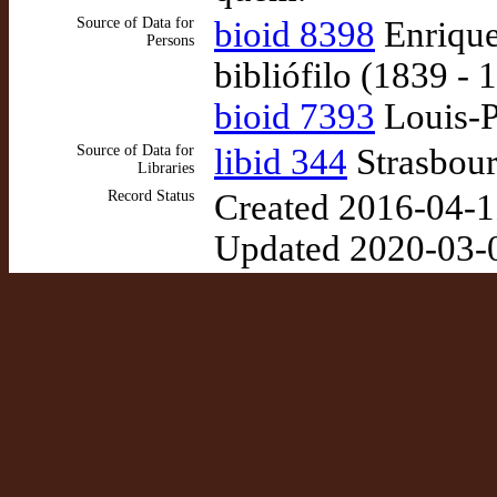
Source of Data for
bioid 8398
Enrique
Persons
bibliófilo (1839 - 
bioid 7393
Louis-Ph
Source of Data for
libid 344
Strasbour
Libraries
Record Status
Created 2016-04-1
Updated 2020-03-