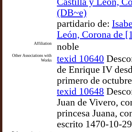
Castilla y León, C
(DB~e)
partidario de:
Isabe
León, Corona de [
Affiliation
noble
Other Associations with
texid 10640
Descon
Works
de Enrique IV desd
primero de octubre
texid 10648
Descon
Juan de Vivero, co
princesa Juana, co
escrito 1470-10-29