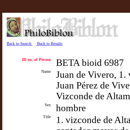
Back to Search
Back to Results
ID no. of Person
BETA bioid 6987
Name
Juan de Vivero, 1.
Juan Pérez de Viv
Vizconde de Altam
Sex
hombre
Title
1. vizconde de Alt