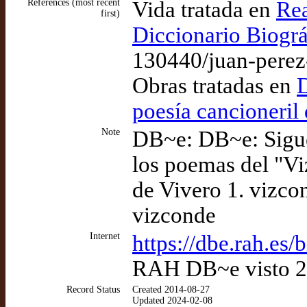
References (most recent
Vida tratada en
Rea
first)
Diccionario Biográ
130440/juan-perez
Obras tratadas en
D
poesía cancioneril
Note
DB~e: DB~e: Sigue 
los poemas del "Vi
de Vivero 1. vizcon
vizconde
Internet
https://dbe.rah.es
RAH DB~e visto 2
Record Status
Created 2014-08-27
Updated 2024-02-08