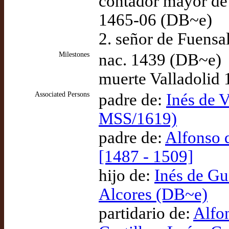
contador mayor de 
1465-06 (DB~e)
2. señor de Fuens
Milestones
nac. 1439 (DB~e)
muerte Valladolid
Associated Persons
padre de:
Inés de 
MSS/1619)
padre de:
Alfonso d
[1487 - 1509]
hijo de:
Inés de Gu
Alcores (DB~e)
partidario de:
Alfon