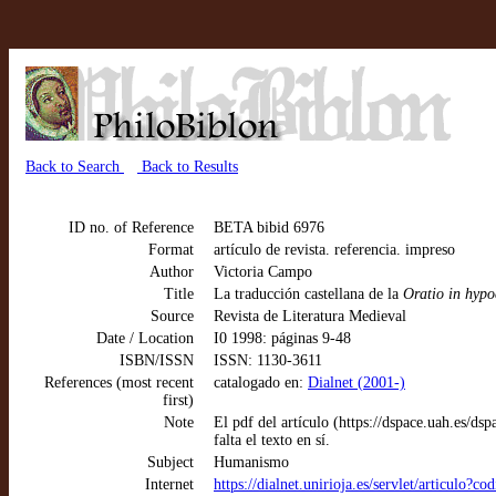
Back to Search
Back to Results
ID no. of Reference
BETA bibid 6976
Format
artículo de revista. referencia. impreso
Author
Victoria Campo
Title
La traducción castellana de la
Oratio in hypo
Source
Revista de Literatura Medieval
Date / Location
I0 1998: páginas 9-48
ISBN/ISSN
ISSN: 1130-3611
References (most recent
catalogado en:
Dialnet (2001-)
first)
Note
El pdf del artículo (https://dspace.uah.es/dsp
falta el texto en sí.
Subject
Humanismo
Internet
https://dialnet.unirioja.es/servlet/articulo?