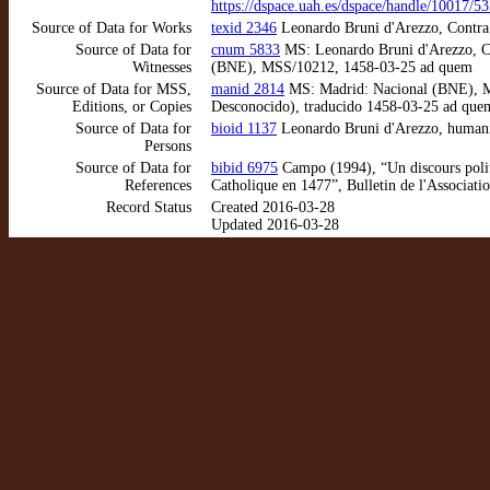
https://dspace.uah.es/dspace/handle/10017/5
Source of Data for Works
texid 2346
Leonardo Bruni d'Arezzo, Contra 
Source of Data for
cnum 5833
MS: Leonardo Bruni d'Arezzo, Con
Witnesses
(BNE), MSS/10212, 1458-03-25 ad quem
Source of Data for MSS,
manid 2814
MS: Madrid: Nacional (BNE), MS
Editions, or Copies
Desconocido), traducido 1458-03-25 ad que
Source of Data for
bioid 1137
Leonardo Bruni d'Arezzo, humani
Persons
Source of Data for
bibid 6975
Campo (1994), “Un discours polit
References
Catholique en 1477”, Bulletin de l'Associati
Record Status
Created 2016-03-28
Updated 2016-03-28