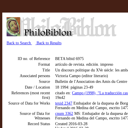
Back to Search
Back to Results
ID no. of Reference
BETA bibid 6975
Format
artículo de revista. edición. impreso
Title
Un discours politique du XVe siécle: les am
Associated persons
Victoria Campo (editor literario)
Source
Bulletin de l'Association des Amis du Centre
Date / Location
18 1994: páginas 23-49
References (most recent
citado en:
Campo (1998), “La traducción cast
first)
19n42
Source of Data for Works
texid 2347
Embajador de la duquesa de Borgo
Fernando en Medina del Campo, escrito 147
Source of Data for
cnum 3362
MS: Embajador de la duquesa de B
Witnesses
Fernando en Medina del Campo, escrito 147
Record Status
Created 2016-03-28