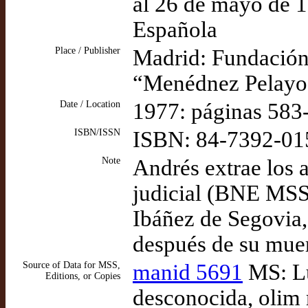
al 26 de mayo de 1
Española
Place / Publisher
Madrid: Fundación
“Menédnez Pelayo
Date / Location
1977: páginas 583
ISBN/ISSN
ISBN: 84-7392-01
Note
Andrés extrae los 
judicial (BNE MSS/
Ibáñez de Segovia
después de su mue
Source of Data for MSS,
manid 5691
MS: Lu
Editions, or Copies
desconocida, olim