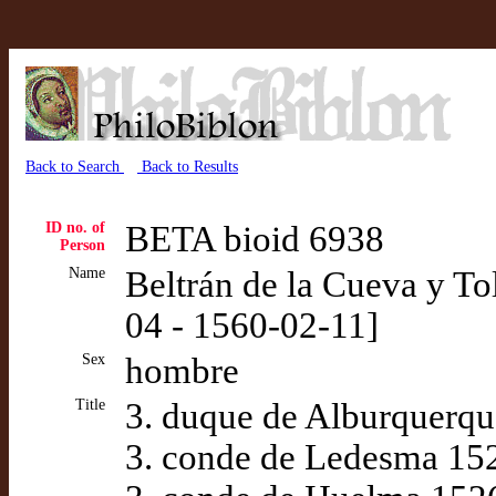
Back to Search
Back to Results
ID no. of
BETA bioid 6938
Person
Name
Beltrán de la Cueva y To
04 - 1560-02-11]
Sex
hombre
Title
3. duque de Alburquerqu
3. conde de Ledesma 152