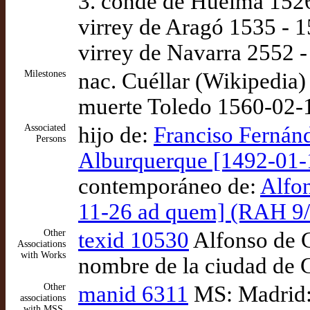
3. conde de Huelma 1526
virrey de Aragó 1535 - 
virrey de Navarra 2552 
Milestones
nac. Cuéllar (Wikipedia)
muerte Toledo 1560-02-
Associated
hijo de:
Franciso Fernán
Persons
Alburquerque [1492-01-1
contemporáneo de:
Alfon
11-26 ad quem] (RAH 9
Other
texid 10530
Alfonso de C
Associations
with Works
nombre de la ciudad de 
Other
manid 6311
MS: Madrid: 
associations
with MSS,