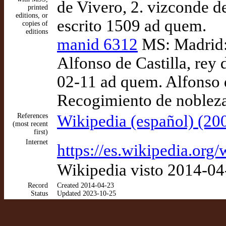
de Vivero, 2. vizconde d
printed
editions, or
escrito 1509 ad quem.
copies of
editions
manid 6312
MS: Madrid: 
Alfonso de Castilla, rey
02-11 ad quem. Alfonso de
Recogimiento de nobleza,
References
Wikipedia (español) (20
(most recent
first)
Internet
https://es.wikipedia.o
Wikipedia visto 2014-04
Record
Created 2014-04-23
Status
Updated 2023-10-25