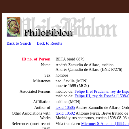
Back to Search
Back to Results
ID no. of Person
BETA bioid 6879
Name
Andrés Zamudio de Alfaro, médico
Andrés Çamudio de Alfaro (BNE R/276)
Sex
hombre
Milestones
nac. Sevilla (MCN)
muerte 1599 (MCN)
Associated Persons
médico de:
Felipe II el Prudente, rey de E
médico de:
Felipe III, rey de España [1598
Affiliation
médico (MCN)
Author of
texid 10505
Andrés Zamudio de Alfaro, Orden 
Other Associations with
texid 10502
Antonio Pérez, Breve tratado de l
Works
Madrid y sus contornos, escrito 1598-08-03
References (most recent
Vida tratada en
Micronet S.A. et al. (1994 
first)