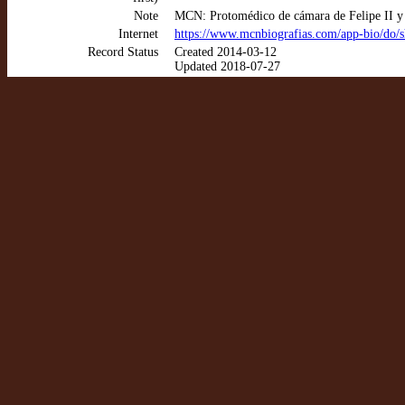
Note
MCN: Protomédico de cámara de Felipe II y 
Internet
https://www.mcnbiografias.com/app-bio/do/
Record Status
Created 2014-03-12
Updated 2018-07-27