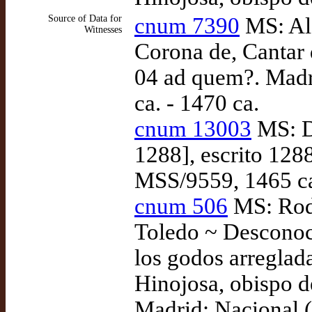
Source of Data for
cnum 7390
MS: Alf
Witnesses
Corona de, Cantar 
04 ad quem?. Madr
ca. - 1470 ca.
cnum 13003
MS: De
1288], escrito 128
MSS/9559, 1465 ca
cnum 506
MS: Rodr
Toledo ~ Desconoc
los godos arreglad
Hinojosa, obispo 
Madrid: Nacional 