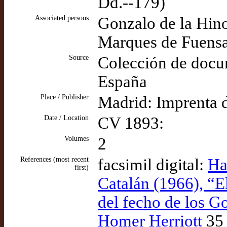
Dd.--179)
Associated persons
Gonzalo de la Hino
Marques de Fuensant
Source
Colección de docum
España
Place / Publisher
Madrid: Imprenta d
Date / Location
CV 1893:
Volumes
2
References (most recent
facsimil digital:
Ha
first)
Catalán (1966), “E
del fecho de los G
Homer Herriott
35