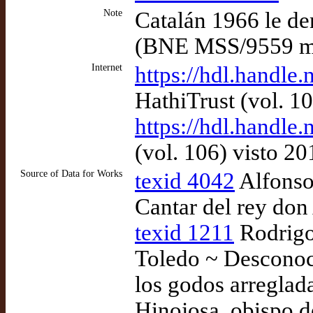
Note
Catalán 1966 le d
(BNE MSS/9559 m
Internet
https://hdl.handl
HathiTrust (vol. 1
https://hdl.handle
(vol. 106) visto 2
Source of Data for Works
texid 4042
Alfonso 
Cantar del rey don
texid 1211
Rodrigo
Toledo ~ Desconoc
los godos arreglad
Hinojosa, obispo 