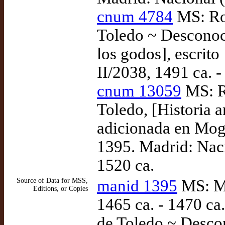
cnum 4784
MS: Rod
Toledo ~ Desconoc
los godos], escrito
II/2038, 1491 ca. -
cnum 13059
MS: R
Toledo, [Historia 
adicionada en Mogu
1395. Madrid: Nac
1520 ca.
Source of Data for MSS,
manid 1395
MS: Ma
Editions, or Copies
1465 ca. - 1470 ca
de Toledo ~ Desco