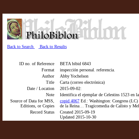
Back to Search
Back to Results
ID no. of Reference
BETA bibid 6843
Format
inspección personal. referencia.
Author
Abby Yochelson
Title
Carta (correo electrónica)
Date / Location
2015-09-02:
Note
Identifica el ejemplar de Celestins 1523 en
Source of Data for MSS,
copid 4067
Ed.: Washington: Congress (LC) (
Editions, or Copies
de la Reina… Tragicomedia de Calisto y Meli
Record Status
Created 2015-09-19
Updated 2015-10-30