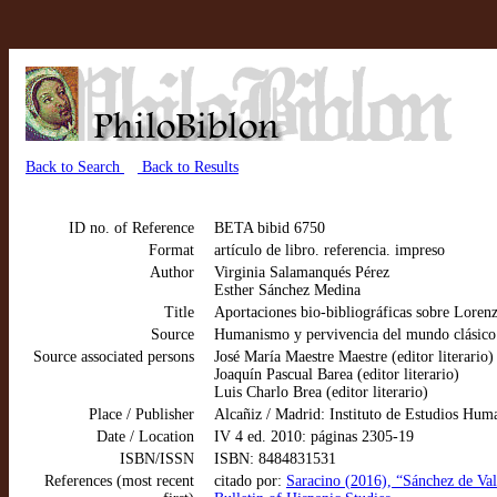
Back to Search
Back to Results
ID no. of Reference
BETA bibid 6750
Format
artículo de libro. referencia. impreso
Author
Virginia Salamanqués Pérez
Esther Sánchez Medina
Title
Aportaciones bio-bibliográficas sobre Loren
Source
Humanismo y pervivencia del mundo clásico
Source associated persons
José María Maestre Maestre (editor literario)
Joaquín Pascual Barea (editor literario)
Luis Charlo Brea (editor literario)
Place / Publisher
Alcañiz / Madrid: Instituto de Estudios Huma
Date / Location
IV 4 ed. 2010: páginas 2305-19
ISBN/ISSN
ISBN: 8484831531
References (most recent
citado por:
Saracino (2016), “Sánchez de Val