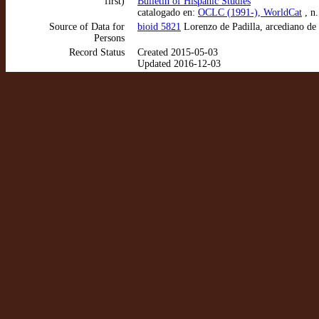
first)
Bulletin of Hispanic Studies
catalogado en:
OCLC (1991-), WorldCat
, n
Source of Data for
bioid 5821
Lorenzo de Padilla, arcediano de
Persons
Record Status
Created 2015-05-03
Updated 2016-12-03