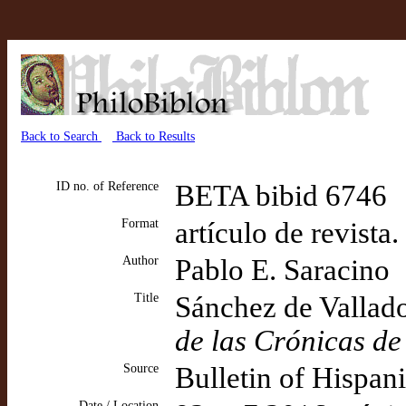
Back to Search
Back to Results
ID no. of Reference
BETA bibid 6746
Format
artículo de revista
Author
Pablo E. Saracino
Title
Sánchez de Vallado
de las Crónicas d
Source
Bulletin of Hispan
Date / Location