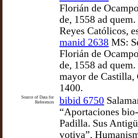
Florián de Ocampo,
de, 1558 ad quem. 
Reyes Católicos, e
manid 2638
MS: Se
Florián de Ocampo,
de, 1558 ad quem. 
mayor de Castilla,
1400.
Source of Data for
bibid 6750
Salaman
References
“Aportaciones bio-
Padilla. Sus Antig
votiva”, Humanism