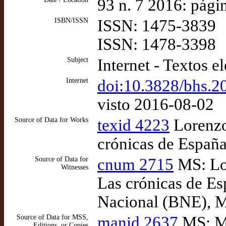
93 n. 7 2016: pági
ISBN/ISSN
ISSN: 1475-3839
ISSN: 1478-3398
Subject
Internet - Textos e
Internet
doi:10.3828/bhs.2
visto 2016-08-02
Source of Data for Works
texid 4223
Lorenzo
crónicas de España
Source of Data for
cnum 2715
MS: Lor
Witnesses
Las crónicas de Es
Nacional (BNE), M
Source of Data for MSS,
manid 2637
MS: Ma
Editions, or Copies