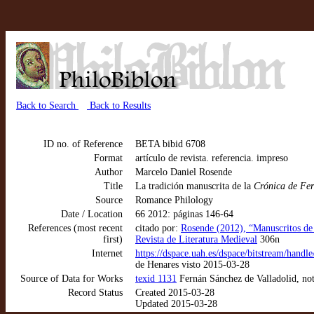
Back to Search
Back to Results
ID no. of Reference
BETA bibid 6708
Format
artículo de revista. referencia. impreso
Author
Marcelo Daniel Rosende
Title
La tradición manuscrita de la
Crónica de Fe
Source
Romance Philology
Date / Location
66 2012: páginas 146-64
References (most recent
citado por:
Rosende (2012), “Manuscritos de l
first)
Revista de Literatura Medieval
306n
Internet
https://dspace.uah.es/dspace/bitstream/h
de Henares visto 2015-03-28
Source of Data for Works
texid 1131
Fernán Sánchez de Valladolid, not
Record Status
Created 2015-03-28
Updated 2015-03-28