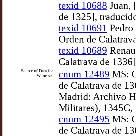
texid 10688
Juan, 
de 1325], traducid
texid 10691
Pedro 
Orden de Calatrava
texid 10689
Renaud
Calatrava de 1336]
Source of Data for
cnum 12489
MS: Gu
Witnesses
de Calatrava de 13
Madrid: Archivo H
Militares), 1345C,
cnum 12495
MS: Gu
de Calatrava de 13