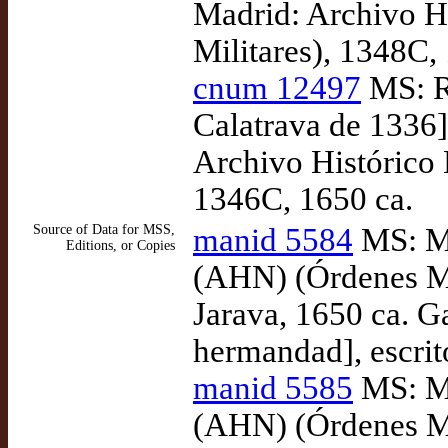
Madrid: Archivo H
Militares), 1348C,
cnum 12497
MS: Re
Calatrava de 1336]
Archivo Histórico 
1346C, 1650 ca.
Source of Data for MSS,
manid 5584
MS: Ma
Editions, or Copies
(AHN) (Órdenes Mi
Jarava, 1650 ca. G
hermandad], escri
manid 5585
MS: Ma
(AHN) (Órdenes Mi