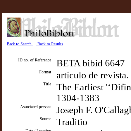
Back to Search
Back to Results
ID no. of Reference
BETA bibid 6647
Format
artículo de revista
Title
The Earliest '‘Difi
1304-1383
Associated persons
Joseph F. O'Callagh
Source
Traditio
Date / Location