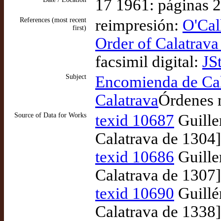
17 1961: páginas 
References (most recent
reimpresión:
O'Cal
first)
Order of Calatrava 
facsimil digital:
JS
Subject
Encomienda de Cal
Calatrava
Órdenes m
Source of Data for Works
texid 10687
Guille
Calatrava de 1304]
texid 10686
Guille
Calatrava de 1307]
texid 10690
Guillé
Calatrava de 1338]