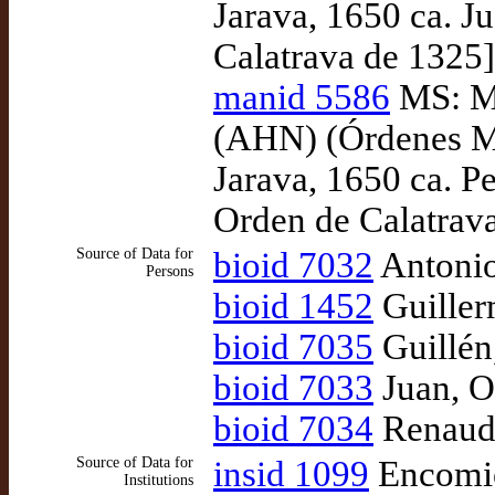
Jarava, 1650 ca. J
Calatrava de 1325]
manid 5586
MS: Ma
(AHN) (Órdenes Mi
Jarava, 1650 ca. P
Orden de Calatrava
Source of Data for
bioid 7032
Antonio
Persons
bioid 1452
Guiller
bioid 7035
Guillén
bioid 7033
Juan, O
bioid 7034
Renaud,
Source of Data for
insid 1099
Encomie
Institutions