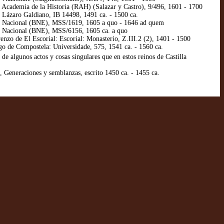
 Academia de la Historia (RAH) (Salazar y Castro), 9/496, 1601 - 1700
 Lázaro Galdiano, IB 14498, 1491 ca. - 1500 ca.
id: Nacional (BNE), MSS/1619, 1605 a quo - 1646 ad quem
d: Nacional (BNE), MSS/6156, 1605 ca. a quo
nzo de El Escorial: Escorial: Monasterio, Z.III.2 (2), 1401 - 1500
go de Compostela: Universidade, 575, 1541 ca. - 1560 ca.
algunos actos y cosas singulares que en estos reinos de Castilla
 Generaciones y semblanzas, escrito 1450 ca. - 1455 ca.