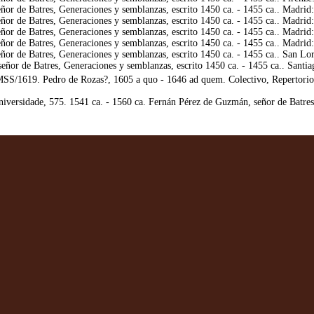
r de Batres, Generaciones y semblanzas, escrito 1450 ca. - 1455 ca.. Madrid:
r de Batres, Generaciones y semblanzas, escrito 1450 ca. - 1455 ca.. Madrid:
or de Batres, Generaciones y semblanzas, escrito 1450 ca. - 1455 ca.. Madr
or de Batres, Generaciones y semblanzas, escrito 1450 ca. - 1455 ca.. Madri
r de Batres, Generaciones y semblanzas, escrito 1450 ca. - 1455 ca.. San Lore
or de Batres, Generaciones y semblanzas, escrito 1450 ca. - 1455 ca.. Santia
/1619. Pedro de Rozas?, 1605 a quo - 1646 ad quem. Colectivo, Repertorio de 
versidade, 575. 1541 ca. - 1560 ca. Fernán Pérez de Guzmán, señor de Batres,