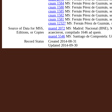
cnum 1584
MS: Fernán Pérez de Guzmán, seño
cnum 1580
MS: Fernán Pérez de Guzmán, seño
cnum 1585
MS: Fernán Pérez de Guzmán, señ
cnum 1582
MS: Fernán Pérez de Guzmán, señ
cnum 1581
MS: Fernán Pérez de Guzmán, seño
cnum 12327
MS: Fernán Pérez de Guzmán, señ
Source of Data for MSS,
manid 2072
MS: Madrid: Nacional (BNE), MSS
Editions, or Copies
acaecieron, compilado 1646 ad quem.
manid 5546
MS: Santiago de Compostela: Uni
Record Status
Created 2014-08-31
Updated 2014-09-30