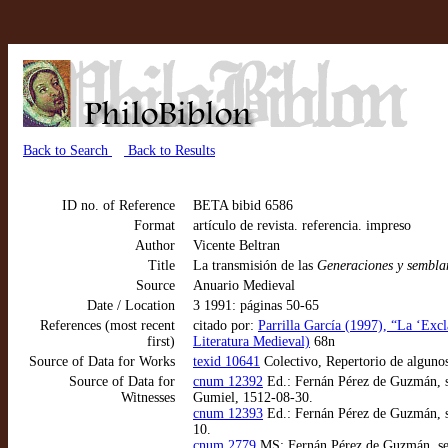
Back to Search
Back to Results
ID no. of Reference
BETA bibid 6586
Format
artículo de revista. referencia. impreso
Author
Vicente Beltran
Title
La transmisión de las
Generaciones y sembla
Source
Anuario Medieval
Date / Location
3 1991: páginas 50-65
References (most recent
citado por:
Parrilla García (1997), “La ‘Excl
first)
Literatura Medieval)
68n
Source of Data for Works
texid 10641
Colectivo, Repertorio de algunos
Source of Data for
cnum 12392
Ed.: Fernán Pérez de Guzmán, se
Witnesses
Gumiel, 1512-08-30.
cnum 12393
Ed.: Fernán Pérez de Guzmán, se
10.
cnum 2779
MS: Fernán Pérez de Guzmán, seño