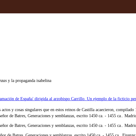
nzas
y la propaganda isabelina
amación de España' dirigida al arzobispo Carrillo. Un ejemplo de la ficticio per
 actos y cosas singulares que en estos reinos de Castilla acaecieron, compilad
ñor de Batres, Generaciones y semblanzas, escrito 1450 ca. - 1455 ca.. Madri
ñor de Batres, Generaciones y semblanzas, escrito 1450 ca. - 1455 ca.. Madr
r de Batres, Generaciones y semblanzas, escrito 1450 ca. - 1455 ca.. Firenz