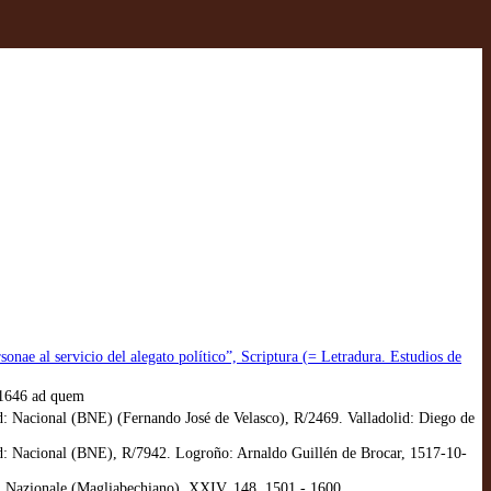
sonae al servicio del alegato político”, Scriptura (= Letradura. Estudios de
o 1646 ad quem
d: Nacional (BNE) (Fernando José de Velasco), R/2469. Valladolid: Diego de
id: Nacional (BNE), R/7942. Logroño: Arnaldo Guillén de Brocar, 1517-10-
e: Nazionale (Magliabechiano), XXIV, 148, 1501 - 1600