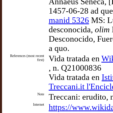
Annaeus Seneca, [E
1457-06-28 ad qu
manid 5326
MS: Lu
desconocida,
olim
Desconocido, Fuer
a quo.
References (most recent
Vida tratada en
Wik
first)
, n. Q21000836
Vida tratada en
Ist
Treccani.it l'Encicl
Note
Treccani: erudito,
Internet
https://www.wikid