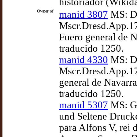
historiador (Wikid
Owner of
manid 3807
MS: Dr
Mscr.Dresd.App.17
Fuero general de N
traducido 1250.
manid 4330
MS: Dr
Mscr.Dresd.App.17
general de Navarra
traducido 1250.
manid 5307
MS: Gö
und Seltene Drucke
para Alfons V, rei