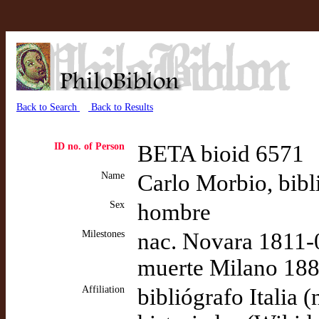
Back to Search
Back to Results
ID no. of Person
BETA bioid 6571
Name
Carlo Morbio, bibli
Sex
hombre
Milestones
nac. Novara 1811-
muerte Milano 188
Affiliation
bibliógrafo Italia 