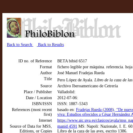
Back to Search
Back to Results
ID no. of Reference
BETA bibid 6517
Format
fichero legible por máquina. referencia. hoj
Author
José Manuel Fradejas Rueda
Title
Pero López de Ayala.
Libro de la caza de las
Source
Archivo Iberoamericano de Cetrería
Place / Publisher
Valladolid:
Date / Location
2012-07-06:
ISBN/ISSN
ISSN: 1887–5343
References (most recent
basado en:
Fradejas Rueda (2008), “De nuevo
first)
viva: Estudios ofrecidos a César Hernández 
Internet
https://www.aic.uva.es/clasicos/ayala/mss_na
Source of Data for MSS,
manid 4591
MS: Napoli: Nazionale, I. E. 60.
Editions, or Copies
Libro de la caza de las aves, escrito 1386.