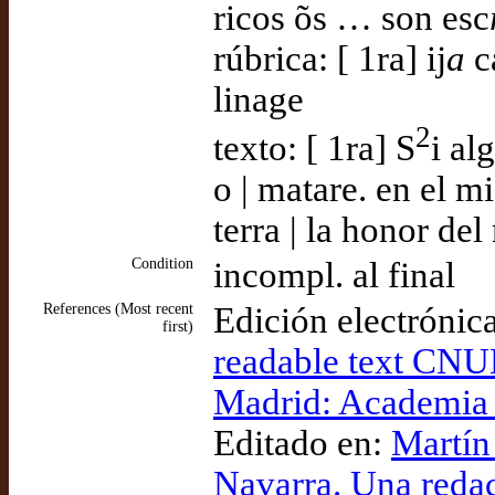
ricos õs … son esc
rúbrica: [ 1ra] ij
a
c
linage
2
texto: [ 1ra] S
i al
o | matare. en el 
terra | la honor d
Condition
incompl. al final
References (Most recent
Edición electrónic
first)
readable text CNU
Madrid: Academia d
Editado en:
Martín
Navarra. Una redac