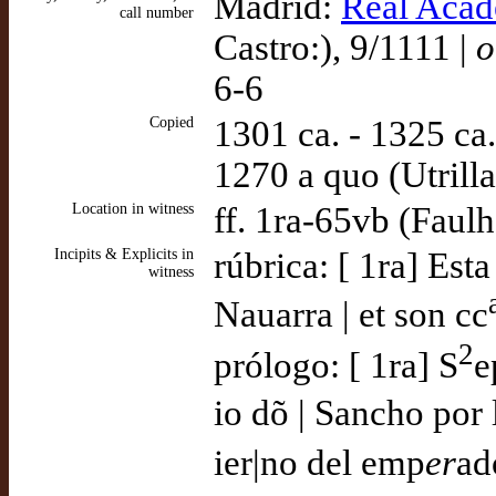
Madrid:
Real Acade
call number
Castro:), 9/1111 |
o
6-6
Copied
1301 ca. - 1325 ca
1270 a quo (Utrill
Location in witness
ff. 1ra-65vb (Faul
Incipits & Explicits in
rúbrica: [ 1ra] Est
witness
Nauarra | et son cc
2
prólogo: [ 1ra] S
e
io dõ | Sancho por 
ier|no del emp
er
ad