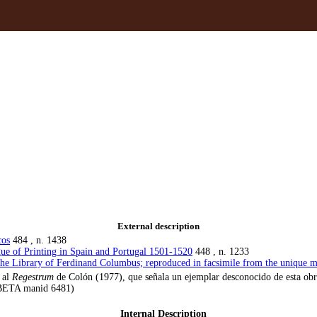
External description
cos
484 , n. 1438
gue of Printing in Spain and Portugal 1501-1520
448 , n. 1233
 the Library of Ferdinand Columbus; reproduced in facsimile from the unique m
 al
Regestrum
de Colón (1977), que señala un ejemplar desconocido de esta obra
 (BETA manid 6481)
Internal Description