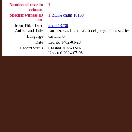
Number of texts in
1
volume:
Specific witness ID
1
BETA cnum 16169
no.
Uniform Title IDno,
texid 13730
Author and Title
Lorenzo Gualtieri. Libro del juego de las suertes
Language
castellano
Date
Escrito 1482-01-20
Record Status
Created 2024-02-02
Updated 2024-07-08