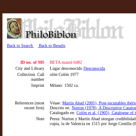
Back to Search
Back to Results
ID no. of MS
BETA manid 6482
City and Library
Lugar desconocido
Desconocida
Collection: Call
olim
Colón 1977
number
Imprint
Milano: 1502 ca.
References (most
Véase:
Martín Abad (2001), Post-incunables ibéri
recent first)
Descrito en:
Norton (1978), A Descriptive Catalo
Catalogado en:
Colón et al. (1905), Catalogue of
Note
Perea: Norton y Martín Abad otorgan credibilidad
copia, la de Valencia en 1515 por Jorge Costilla