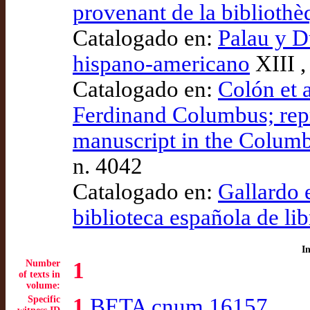
provenant de la bibliothè
Catalogado en:
Palau y D
hispano-americano
XIII ,
Catalogado en:
Colón et a
Ferdinand Columbus; repr
manuscript in the Columb
n. 4042
Catalogado en:
Gallardo 
biblioteca española de lib
I
Number
1
of texts in
volume:
Specific
1
BETA cnum 16157