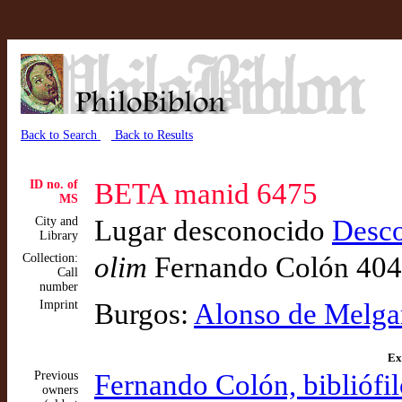
Back to Search
Back to Results
ID no. of
BETA manid 6475
MS
City and
Lugar desconocido
Desc
Library
Collection:
olim
Fernando Colón 40
Call
number
Imprint
Burgos:
Alonso de Melga
Ex
Previous
Fernando Colón, bibliófi
owners