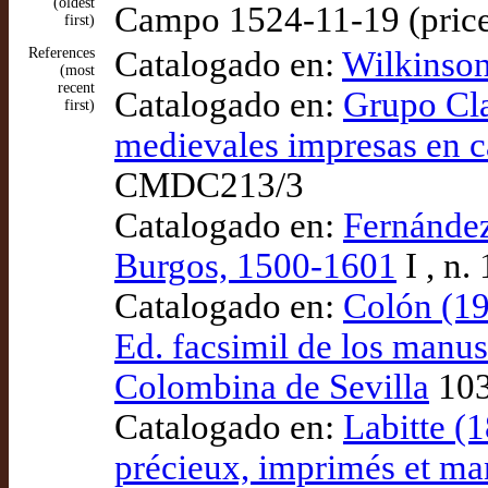
(oldest
Campo 1524-11-19 (price
first)
References
Catalogado en:
Wilkinson
(most
recent
Catalogado en:
Grupo Clar
first)
medievales impresas en 
CMDC213/3
Catalogado en:
Fernández
Burgos, 1500-1601
I , n.
Catalogado en:
Colón (1
Ed. facsimil de los manus
Colombina de Sevilla
103
Catalogado en:
Labitte (1
précieux, imprimés et manu