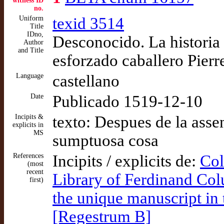
witness ID
no.
Uniform
texid 3514
Title
IDno,
Desconocido. La historia
Author
and Title
esforzado caballero Pierr
Language
castellano
Date
Publicado 1519-12-10
Incipits &
texto: Despues de la ass
explicits in
MS
sumptuosa cosa
References
Incipits / explicits de:
Col
(most
recent
Library of Ferdinand Col
first)
the unique manuscript in 
[Regestrum B]