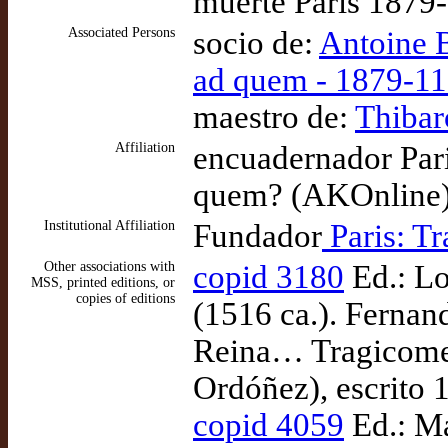
muerte Paris 1879
Associated Persons
socio de:
Antoine 
ad quem - 1879-11
maestro de:
Thibar
Affiliation
encuadernador Par
quem? (AKOnline
Institutional Affiliation
Fundador
Paris: T
Other associations with
copid 3180
Ed.: Lo
MSS, printed editions, or
copies of editions
(1516 ca.). Fernand
Reina… Tragicomedi
Ordóñez), escrito 
copid 4059
Ed.: Ma