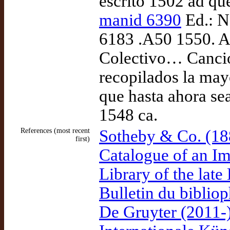
escrito 1502 ad qu
manid 6390
Ed.: N
6183 .A50 1550. A
Colectivo… Cancio
recopilados la may
que hasta ahora se
1548 ca.
References (most recent
Sotheby & Co. (18
first)
Catalogue of an Im
Library of the late
Bulletin du bibliop
De Gruyter (2011-)