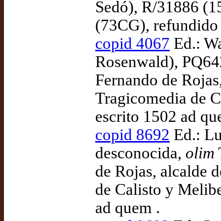
Sedó), R/31886 (1
(73CG), refundido
copid 4067
Ed.: Wa
Rosenwald), PQ642
Fernando de Rojas,
Tragicomedia de Ca
escrito 1502 ad qu
copid 8692
Ed.: Lu
desconocida,
olim
de Rojas, alcalde 
de Calisto y Melibe
ad quem .