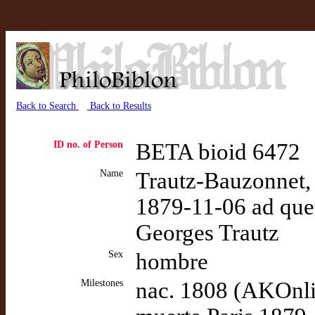
Back to Search
Back to Results
ID no. of Person
BETA bioid 6472
Name
Trautz-Bauzonnet,
1879-11-06 ad qu
Georges Trautz
Sex
hombre
Milestones
nac. 1808 (AKOnli