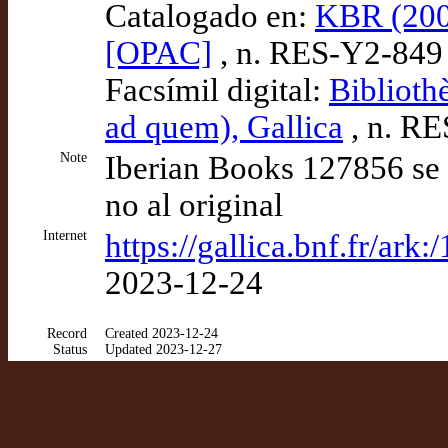
Catalogado en:
KBR (200
[OPAC]
, n. RES-Y2-849
Facsímil digital:
Biblioth
ad quem), Gallica
, n. R
Note
Iberian Books 127856 se r
no al original
Internet
https://gallica.bnf.fr/ar
2023-12-24
Record
Created 2023-12-24
Status
Updated 2023-12-27