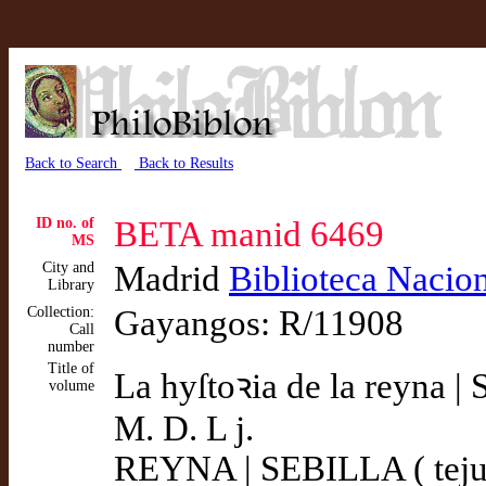
Back to Search
Back to Results
ID no. of
BETA manid 6469
MS
City and
Madrid
Biblioteca Nacio
Library
Collection:
Gayangos: R/11908
Call
number
Title of
La hyſtoꝛia de la reyna | 
volume
M. D. L j.
REYNA | SEBILLA ( teju