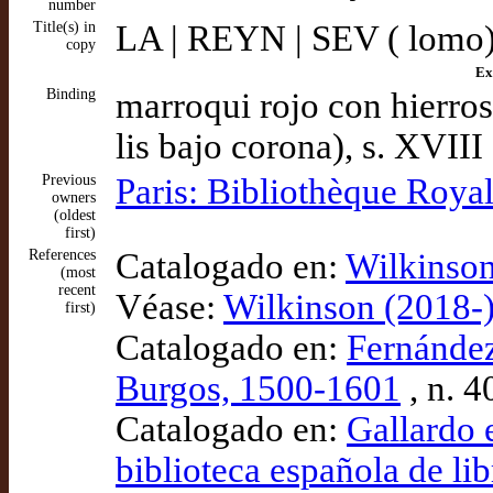
number
Title(s) in
LA | REYN | SEV ( lomo
copy
Ex
Binding
marroqui rojo con hierros 
lis bajo corona), s. XVII
Previous
Paris: Bibliothèque Roya
owners
(oldest
first)
References
Catalogado en:
Wilkinson
(most
recent
Véase:
Wilkinson (2018-)
first)
Catalogado en:
Fernández
Burgos, 1500-1601
, n. 4
Catalogado en:
Gallardo 
biblioteca española de lib