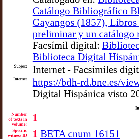
Catálogo Bibliográfico
Gayangos (1857), Libros d
preliminar y un catálogo
Facsímil digital:
Bibliote
Biblioteca Digital Hispán
Subject
Internet - Facsímiles digi
Internet
https://bdh-rd.bne.es/
Digital Hispánica visto 
I
Number
1
of texts in
volume:
Specific
1
BETA cnum 16151
witness ID