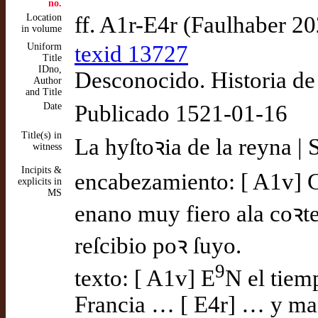
no.
Location
ff. A1r-E4r (Faulhaber 2
in volume
Uniform
texid 13727
Title
IDno,
Desconocido. Historia de 
Author
and Title
Date
Publicado 1521-01-16
Title(s) in
La hyſtoꝛia de la reyna |
witness
Incipits &
encabezamiento: [ A1v] 
explicits in
MS
enano muy fiero ala coꝛte
reſcibio poꝛ ſuyo.
9
texto: [ A1v] E
N el tiem
Francia … [ E4r] … y mant