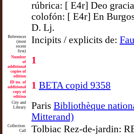
rúbrica: [ E4r] Deo gracia
colofón: [ E4r] En Burgos
D. Lj.
References
Incipits / explicits de:
Fau
(most
recent
first)
Number
1
of
additional
copies of
edition
ID no. of
1
BETA copid 9358
additional
copy of
edition
City and
Paris
Bibliothèque nation
Library
Mitterand)
Collection:
Tolbiac Rez-de-jardin: 
Call