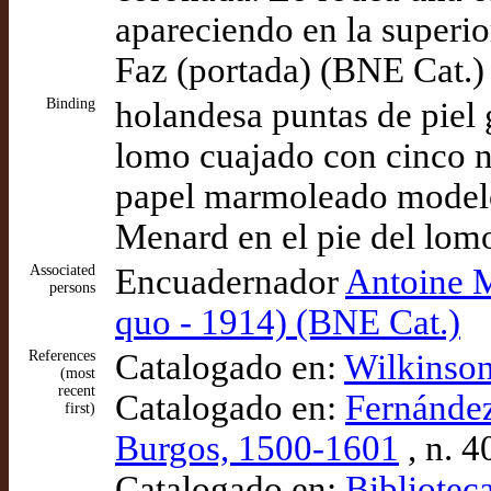
apareciendo en la superio
Faz (portada) (BNE Cat.)
Binding
holandesa puntas de piel 
lomo cuajado con cinco n
papel marmoleado modelo
Menard en el pie del lom
Associated
Encuadernador
Antoine 
persons
quo - 1914) (BNE Cat.)
References
Catalogado en:
Wilkinson
(most
recent
Catalogado en:
Fernández
first)
Burgos, 1500-1601
, n. 4
Catalogado en:
Bibliotec