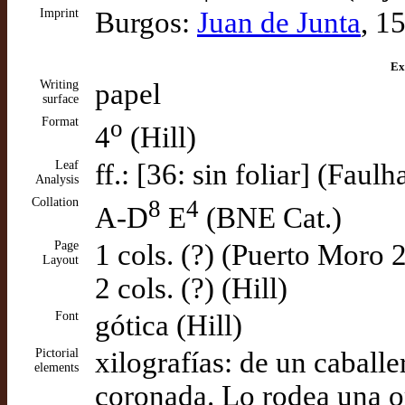
Imprint
Burgos:
Juan de Junta
, 1
Ex
Writing
papel
surface
Format
o
4
(Hill)
Leaf
ff.: [36: sin foliar] (Faul
Analysis
Collation
8
4
A-D
E
(BNE Cat.)
Page
1 cols. (?) (Puerto Moro 
Layout
2 cols. (?) (Hill)
Font
gótica (Hill)
Pictorial
xilografías: de un caball
elements
coronada. Lo rodea una or