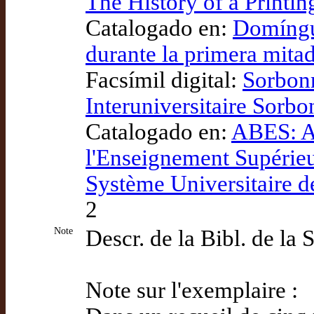
The History of a Printi
Catalogado en:
Domíngue
durante la primera mita
Facsímil digital:
Sorbonn
Interuniversitaire Sorb
Catalogado en:
ABES: A
l'Enseignement Supérie
Système Universitaire 
2
Note
Descr. de la Bibl. de la
Note sur l'exemplaire :