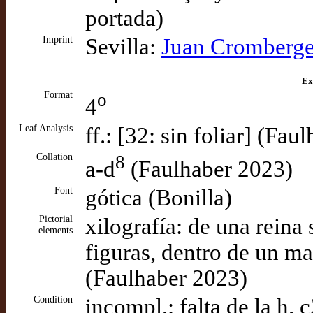
portada)
Imprint
Sevilla:
Juan Cromberge
Ex
Format
o
4
Leaf Analysis
ff.: [32: sin foliar] (Fa
Collation
8
a-d
(Faulhaber 2023)
Font
gótica (Bonilla)
Pictorial
xilografía: de una reina
elements
figuras, dentro de un m
(Faulhaber 2023)
Condition
incompl.: falta de la h. 