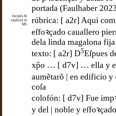
portada (Faulhaber 202
Incipits &
rúbrica: [ a2r] Aqui com
explicits in
MS
eſfoꝛçado cauallero pier
dela linda magalona fija
5
texto: [ a2r] D
Eſpues de
xp̃o … [ d7v] … ella y e
aumẽtarõ | en edificio y
coſa
colofón: [ d7v] Fue impꝛ
y del | noble y eſfoꝛçad