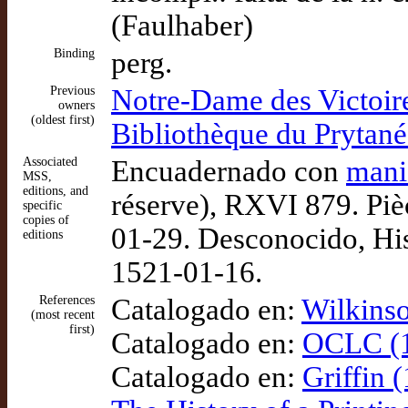
(Faulhaber)
Binding
perg.
Previous
Notre-Dame des Victoire
owners
(oldest first)
Bibliothèque du Prytané
Associated
Encuadernado con
mani
MSS,
editions, and
réserve), RXVI 879. Piè
specific
copies of
01-29. Desconocido, Hist
editions
1521-01-16.
References
Catalogado en:
Wilkinso
(most recent
first)
Catalogado en:
OCLC (1
Catalogado en:
Griffin 