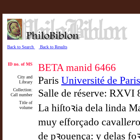
Back to Search
Back to Results
ID no. of MS
BETA manid 6466
City and
Paris
Université de Pari
Library
Collection:
Salle de réserve: RXVI 
Call number
Title of
La hiſtoꝛia dela linda M
volume
muy eſforçado cavall
er
o
de pꝛouença: y delas foꝛ