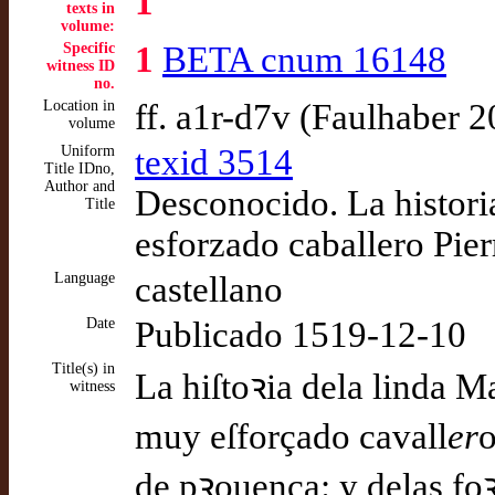
1
texts in
volume:
Specific
1
BETA cnum 16148
witness ID
no.
Location in
ff. a1r-d7v (Faulhaber 
volume
Uniform
texid 3514
Title IDno,
Author and
Desconocido. La histori
Title
esforzado caballero Pie
Language
castellano
Date
Publicado 1519-12-10
Title(s) in
La hiſtoꝛia dela linda M
witness
muy eſforçado cavall
er
o
de pꝛouença: y delas foꝛ