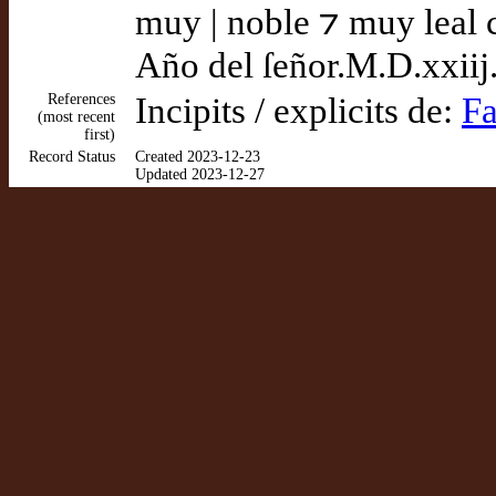
muy | noble ⁊ muy leal c
Año del ſeñor.M.D.xxiij
References
Incipits / explicits de:
Fa
(most recent
first)
Record Status
Created 2023-12-23
Updated 2023-12-27