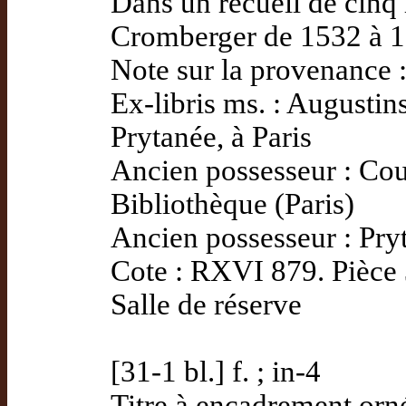
Dans un recueil de cinq
Cromberger de 1532 à 
Note sur la provenance 
Ex-libris ms. : Augustins
Prytanée, à Paris
Ancien possesseur : Co
Bibliothèque (Paris)
Ancien possesseur : Pryt
Cote : RXVI 879. Pièce
Salle de réserve
[31-1 bl.] f. ; in-4
Titre à encadrement orné