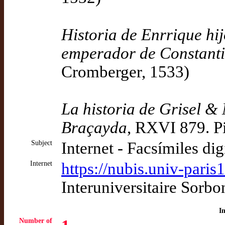
Historia de Enrrique hi
emperador de Constant
Cromberger, 1533)
La historia de Grisel & 
Braçayda
, RXVI 879. Pi
Subject
Internet - Facsímiles dig
Internet
https://nubis.univ-paris
Interuniversitaire Sorb
I
Number of