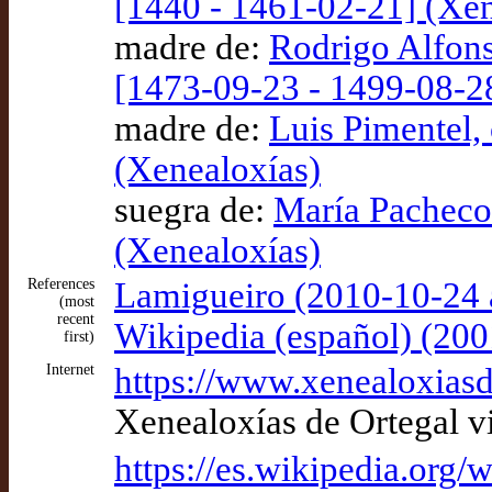
[1440 - 1461-02-21] (Xen
madre de:
Rodrigo Alfons
[1473-09-23 - 1499-08-2
madre de:
Luis Pimentel,
(Xenealoxías)
suegra de:
María Pacheco 
(Xenealoxías)
References
Lamigueiro (2010-10-24 
(most
recent
Wikipedia (español) (200
first)
Internet
https://www.xenealoxiasd
Xenealoxías de Ortegal v
https://es.wikipedia.o