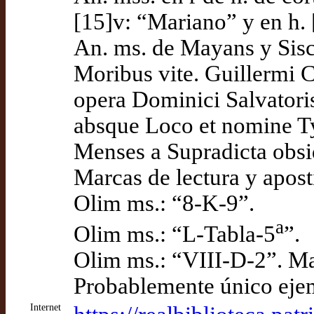
[15]v: “Mariano” y en h. 
An. ms. de Mayans y Sisca
Moribus vite. Guillermi C
opera Dominici Salvatori
absque Loco et nomine Ty
Menses a Supradicta obsi
Marcas de lectura y aposti
Olim ms.: “8-K-9”.
a
Olim ms.: “L-Tabla-5
”.
Olim ms.: “VIII-D-2”. Ma
Probablemente único eje
Internet