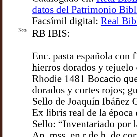
datos del Patrimonio Bib
Facsímil digital:
Real Bib
Note
RB IBIS:
Enc. pasta española con f
hierros dorados y tejuelo 
Rhodie 1481 Bocacio ques
dorados y cortes rojos; g
Sello de Joaquín Ibáñez G
Ex libris real de la época
Sello: “Inventariado por 
An. mss. en r de h. de cor