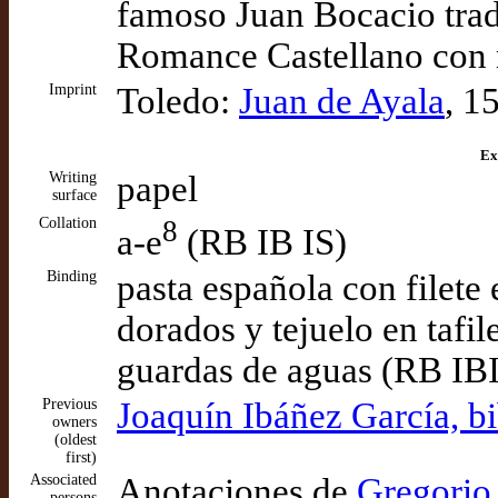
famoso Juan Bocacio trad
Romance Castellano con 
Imprint
Toledo:
Juan de Ayala
, 1
Ex
Writing
papel
surface
Collation
8
a-e
(RB IB IS)
Binding
pasta española con filete
dorados y tejuelo en tafil
guardas de aguas (RB IB
Previous
Joaquín Ibáñez García, bi
owners
(oldest
first)
Associated
Anotaciones de
Gregorio 
persons