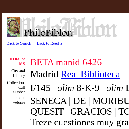
Back to Search
Back to Results
ID no. of
BETA manid 6426
MS
City and
Madrid
Real Biblioteca
Library
Collection:
I/145 |
olim
8-K-9 |
olim
L
Call
number
Title of
SENECA | DE | MORIBUS
volume
QUESIT | GRACIOS | T
Treze cuestiones muy gra