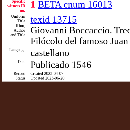
Specific
1
BETA cnum 16013
witness ID
no.
Uniform
texid 13715
Title
IDno,
Giovanni Boccaccio. Trec
Author
and Title
Filócolo del famoso Juan
Language
castellano
Date
Publicado 1546
Record
Created 2023-04-07
Status
Updated 2023-06-20