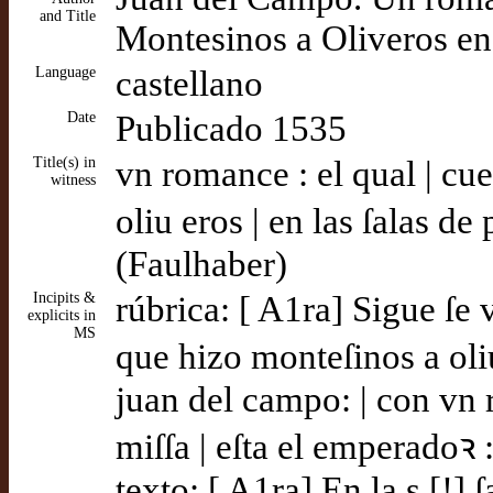
and Title
Montesinos a Oliveros en 
Language
castellano
Date
Publicado 1535
Title(s) in
vn romance : el qual | cu
witness
oliu eros | en las ſalas d
(Faulhaber)
Incipits &
rúbrica: [ A1ra] Sigue ſe 
explicits in
MS
que hizo monteſinos a oliu
juan del campo: | con vn 
miſſa | eſta el emperadoꝛ 
texto: [ A1ra] En la s [!]