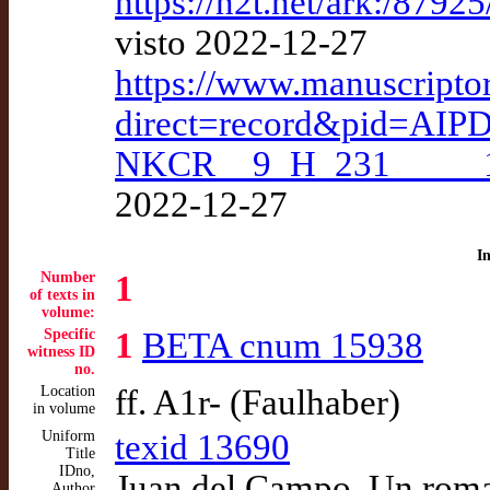
https://n2t.net/ark:/8792
visto 2022-12-27
https://www.manuscripto
direct=record&pid=AIP
NKCR__9_H_231_____
2022-12-27
I
Number
1
of texts in
volume:
Specific
1
BETA cnum 15938
witness ID
no.
Location
ff. A1r- (Faulhaber)
in volume
Uniform
texid 13690
Title
IDno,
Juan del Campo. Un roman
Author