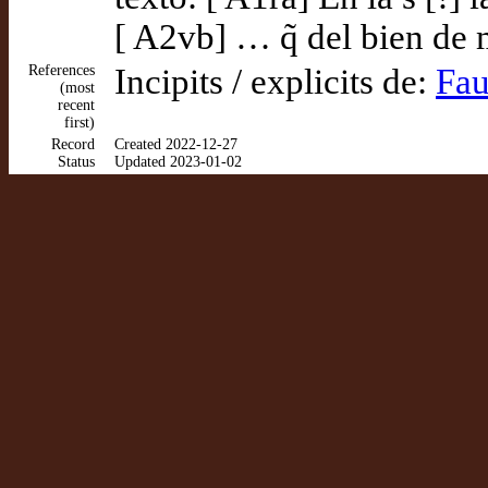
[ A2vb] … q̃ del bien de 
References
Incipits / explicits de:
Fau
(most
recent
first)
Record
Created 2022-12-27
Status
Updated 2023-01-02