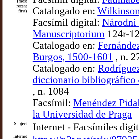
(most
recent
Catalogado en:
Wilkinson
first)
Facsímil digital:
Národni 
Manuscriptorium
124r-1
Catalogado en:
Fernández
Burgos, 1500-1601
, n. 2
Catalogado en:
Rodríguez
diccionario bibliográfico
, n. 1084
Facsímil:
Menéndez Pidal 
la Universidad de Praga
Subject
Internet - Facsímiles digi
Internet