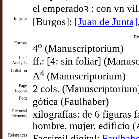
el emperadoꝛ : con vn vil
Imprint
[Burgos]:
[Juan de Junta]
Ex
Format
o
4
(Manuscriptorium)
Leaf
ff.: [4: sin foliar] (Manu
Analysis
Collation
4
A
(Manuscriptorium)
Page
2 cols. (Manuscriptorium
Layout
Font
gótica (Faulhaber)
Pictorial
xilografías: de 6 figuras 
elements
hombre, mujer, edificio (
References
Facsímil digital:
Faulhabe