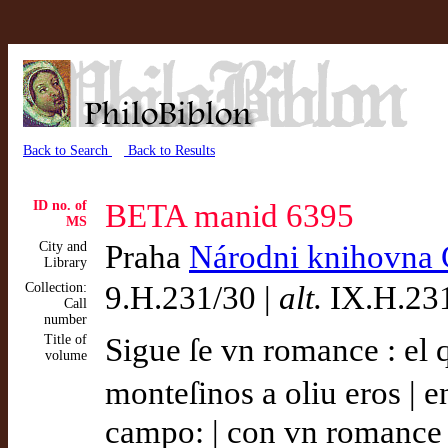
Back to Search
Back to Results
ID no. of
BETA manid 6395
MS
City and
Praha
Národni knihovna 
Library
Collection:
9.H.231/30 |
alt.
IX.H.231
Call
number
Title of
Sigue ſe vn romance : el q
volume
monteſinos a oliu eros | e
campo: | con vn romance de