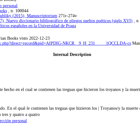
n personal
ooks
, n. 100044
ubliky (2015), Manuscriptorium
271r-274v
), Nuevo diccionario bibliográfico de pliegos sueltos poéticos (siglo XVI)
, n.
ticos españoles en la Universidad de Praga
ian Books visto 2022-12-23
ndex.php?direct=record&pid=AIPDIG-NKCR__9_H_231_____1QCCLDA-cs
Manu
Internal Description
hecho en el cual se contienen las treguas que hicieron los troyanos y la muer
 En el qual ſe contienen las treguas que hizieron los | Troyanos/y la muerte 
a tres y quatro a quatro
ección personal