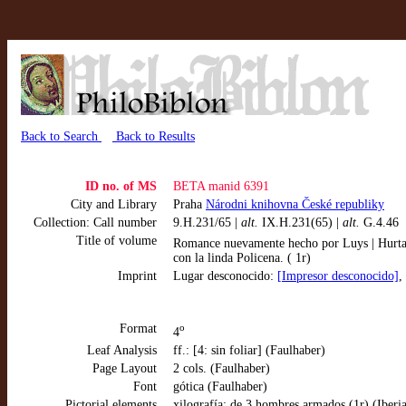
Back to Search
Back to Results
ID no. of MS
BETA manid 6391
City and Library
Praha
Národni knihovna České republiky
Collection: Call number
9.H.231/65 |
alt.
IX.H.231(65) |
alt.
G.4.46
Title of volume
Romance nuevamente hecho por Luys | Hurtado.
con la linda Policena. ( 1r)
Imprint
Lugar desconocido:
[Impresor desconocido]
,
Format
o
4
Leaf Analysis
ff.: [4: sin foliar] (Faulhaber)
Page Layout
2 cols. (Faulhaber)
Font
gótica (Faulhaber)
Pictorial elements
xilografía: de 3 hombres armados (1r) (Iberi