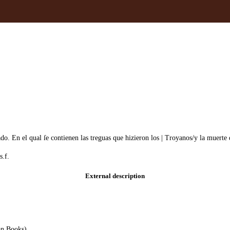
 En el qual ſe contienen las treguas que hizieron los | Troyanos/y la muerte 
 s.f.
External description
an Books)