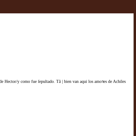
de Hector/y como fue ſepultado. Tã | bien van aqui los amoꝛes de Achiles