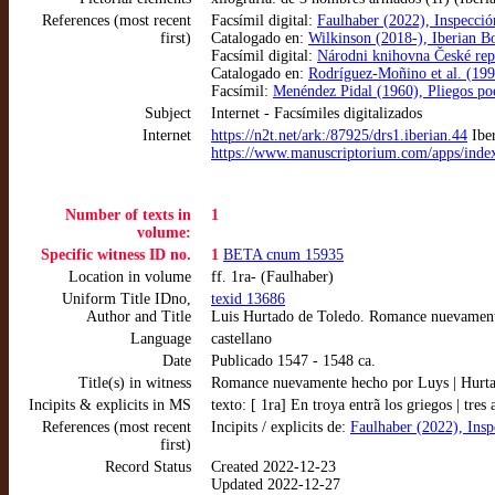
References (most recent
Facsímil digital:
Faulhaber (2022), Inspecció
first)
Catalogado en:
Wilkinson (2018-), Iberian B
Facsímil digital:
Národni knihovna České rep
Catalogado en:
Rodríguez-Moñino et al. (1997
Facsímil:
Menéndez Pidal (1960), Pliegos poé
Subject
Internet - Facsímiles digitalizados
Internet
https://n2t.net/ark:/87925/drs1.iberian.44
Iber
https://www.manuscriptorium.com/apps/i
Number of texts in
1
volume:
Specific witness ID no.
1
BETA cnum 15935
Location in volume
ff. 1ra- (Faulhaber)
Uniform Title IDno,
texid 13686
Author and Title
Luis Hurtado de Toledo. Romance nuevamente 
Language
castellano
Date
Publicado 1547 - 1548 ca.
Title(s) in witness
Romance nuevamente hecho por Luys | Hurtado.
Incipits & explicits in MS
texto: [ 1ra] En troya entrã los griegos | tres 
References (most recent
Incipits / explicits de:
Faulhaber (2022), Insp
first)
Record Status
Created 2022-12-23
Updated 2022-12-27