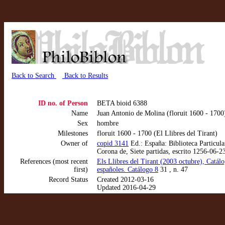
Back to Search
Back to Results
ID no. of Person
BETA bioid 6388
Name
Juan Antonio de Molina (floruit 1600 - 1700
Sex
hombre
Milestones
floruit 1600 - 1700 (El Llibres del Tirant)
Owner of
copid 3141
Ed.: España: Biblioteca Particula
Corona de, Siete partidas, escrito 1256-06-2
References (most recent
Els Llibres del Tirant (2003 octubre), Catál
first)
españoles. Catálogo 8
31 , n. 47
Record Status
Created 2012-03-16
Updated 2016-04-29