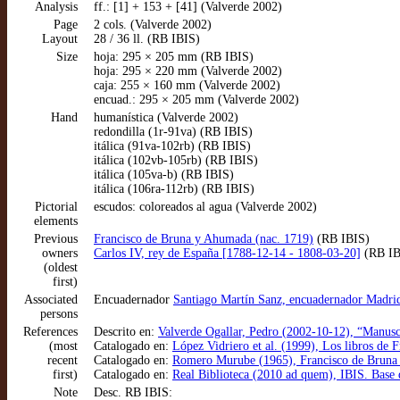
Analysis
ff.: [1] + 153 + [41] (Valverde 2002)
Page
2 cols. (Valverde 2002)
Layout
28 / 36 ll. (RB IBIS)
Size
hoja: 295 × 205 mm (RB IBIS)
hoja: 295 × 220 mm (Valverde 2002)
caja: 255 × 160 mm (Valverde 2002)
encuad.: 295 × 205 mm (Valverde 2002)
Hand
humanística (Valverde 2002)
redondilla (1r-91va) (RB IBIS)
itálica (91va-102rb) (RB IBIS)
itálica (102vb-105rb) (RB IBIS)
itálica (105va-b) (RB IBIS)
itálica (106ra-112rb) (RB IBIS)
Pictorial
escudos: coloreados al agua (Valverde 2002)
elements
Previous
Francisco de Bruna y Ahumada (nac. 1719)
(RB IBIS)
owners
Carlos IV, rey de España [1788-12-14 - 1808-03-20]
(RB IB
(oldest
first)
Associated
Encuadernador
Santiago Martín Sanz, encuadernador Madri
persons
References
Descrito en:
Valverde Ogallar, Pedro (2002-10-12), “Manuscr
(most
Catalogado en:
López Vidriero et al. (1999), Los libros de 
recent
Catalogado en:
Romero Murube (1965), Francisco de Brun
first)
Catalogado en:
Real Biblioteca (2010 ad quem), IBIS. Base
Note
Desc. RB IBIS: