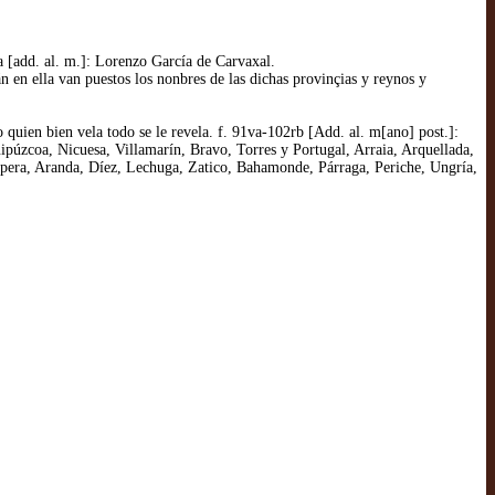
a [add. al. m.]: Lorenzo García de Carvaxal.
n en ella van puestos los nonbres de las dichas provinçias y reynos y
quien bien vela todo se le revela. f. 91va-102rb [Add. al. m[ano] post.]:
púzcoa, Nicuesa, Villamarín, Bravo, Torres y Portugal, Arraia, Arquellada,
apera, Aranda, Díez, Lechuga, Zatico, Bahamonde, Párraga, Periche, Ungría,