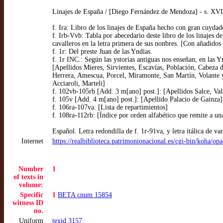
Linajes de España / [Diego Fernández de Mendoza] - s. XVI 
f. Ira: Libro de los linajes de España hecho con gran cuydad
f. Irb-Vvb: Tabla por abecedario deste libro de los linajes d
cavalleros en la letra primera de sus nonbres. [Con añadidos
f. 1r: Del preste Juan de las Yndias.
f. 1r INC.: Según las ystorias antiguas nos enseñan, en las 
[Apellidos Mieres, Sirvientes, Escavías, Población, Cabeza 
Herrera, Amescua, Porcel, Miramonte, San Martín, Volante y
Acciaroli, Marteli]
f. 102vb-105rb [Add. 3 m[ano] post.]: [Apellidos Salce, Val
f. 105v [Add. 4 m[ano] post.]: [Apellido Palacio de Gainza]
f. 106ra-107va: [Lista de repartimientos]
f. 108ra-112rb: [Índice por orden alfabético que remite a un
Español. Letra redondilla de f. 1r-91va, y letra itálica de 
Internet
https://realbiblioteca.patrimonionacional.es/cgi-bin/koha/
Number
1
of texts in
volume:
Specific
1
BETA cnum 15854
witness ID
no.
Uniform
texid 3157