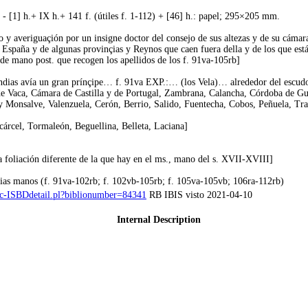
- [1] h.+ IX h.+ 141 f. (útiles f. 1-112) + [46] h.: papel; 295×205 mm.
o y averiguaçión por un insigne doctor del consejo de sus altezas y de su cámar
e España y de algunas provinçias y Reynos que caen fuera della y de los que está
 de mano post. que recogen los apellidos de los f. 91va-105rb]
Yndias avía un gran prínçipe… f. 91va EXP.:… (los Vela)… alrededor del escudo 
de Vaca, Cámara de Castilla y de Portugal, Zambrana, Calancha, Córdoba de Gui
 Monsalve, Valenzuela, Cerón, Berrio, Salido, Fuentecha, Cobos, Peñuela, Tr
cárcel, Tormaleón, Beguellina, Belleta, Laciana]
a foliación diferente de la que hay en el ms., mano del s. XVII-XVIII]
varias manos (f. 91va-102rb; f. 102vb-105rb; f. 105va-105vb; 106ra-112rb)
opac-ISBDdetail.pl?biblionumber=84341
RB IBIS visto 2021-04-10
Internal Description