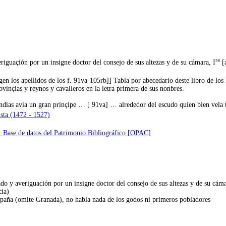
ra
iguaçión por un insigne doctor del consejo de sus altezas y de su cámara, I
[a
n los apellidos de los f. 91va-105rb]] Tabla por abecedario deste libro de los 
ovinçias y reynos y cavalleros en la letra primera de sus nonbres.
 Yndias avia un gran prínçipe … [ 91va] … alrededor del escudo quien bien vela t
ista (1472 - 1527)
. Base de datos del Patrimonio Bibliográfico [OPAC]
ado y averiguación por un insigne doctor del consejo de sus altezas y de su cám
cia)
spaña (omite Granada), no habla nada de los godos ni primeros pobladores