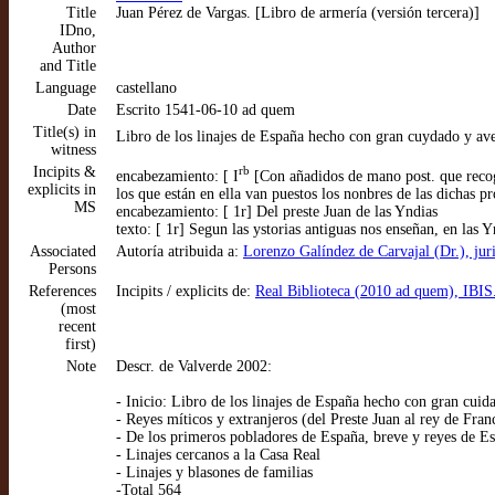
Title
Juan Pérez de Vargas. [Libro de armería (versión tercera)]
IDno,
Author
and Title
Language
castellano
Date
Escrito 1541-06-10 ad quem
Title(s) in
Libro de los linajes de España hecho con gran cuydado y aver
witness
Incipits &
rb
encabezamiento: [ I
[Con añadidos de mano post. que recoge
explicits in
los que están en ella van puestos los nonbres de las dichas pr
MS
encabezamiento: [ 1r] Del preste Juan de las Yndias
texto: [ 1r] Segun las ystorias antiguas nos enseñan, en las
Associated
Autoría atribuida a:
Lorenzo Galíndez de Carvajal (Dr.), jur
Persons
References
Incipits / explicits de:
Real Biblioteca (2010 ad quem), IBIS
(most
recent
first)
Note
Descr. de Valverde 2002:
- Inicio: Libro de los linajes de España hecho con gran cuid
- Reyes míticos y extranjeros (del Preste Juan al rey de Fran
- De los primeros pobladores de España, breve y reyes de E
- Linajes cercanos a la Casa Real
- Linajes y blasones de familias
-Total 564