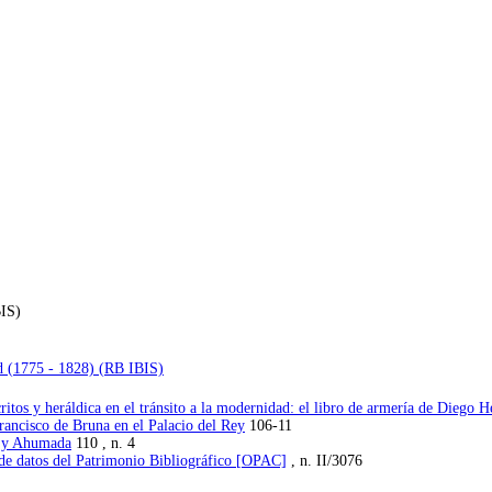
IS)
d (1775 - 1828) (RB IBIS)
itos y heráldica en el tránsito a la modernidad: el libro de armería de Diego
Francisco de Bruna en el Palacio del Rey
106-11
a y Ahumada
110 , n. 4
 de datos del Patrimonio Bibliográfico [OPAC]
, n. II/3076