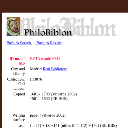
Back to Search
Back to Results
ID no. of
BETA manid 6345
MS
City and
Madrid
Real Biblioteca
Library
Collection:
II/3076
Call
number
Copied
1601 - 1700 (Valverde 2002)
1501 - 1600 (RB IBIS)
Writing
papel (Valverde 2002)
surface
Leaf
ff.: [1] + IX +141 (útiles ff. 1-112) + [46] (RB IBIS)