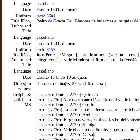
Language
castellano
Date
Escrito 1500 ad quem?
Uniform
texid 3604
Title IDno,
Pedro de Gracia Dei. Blasones de las armas e insignias de l
Author and
Title
Language
castellano
Date
Escrito 1500 ad quem
Uniform
texid 3157
Title IDno,
Juan Pérez de Vargas. [Libro de armería (versión tercera)]
Author and
Diego Fernández de Mendoza. [Libro de armería (versión t
Title
Language
castellano
Date
Escrito 1541-06-10 ad quem
Title(s) in
Blasones de linajes, 273ra (Lilao
et al.
)
witness
Incipits &
encabezamiento: [ 273ra] Quiroses
explicits in
texto: [ 273ra] Ally do restauro Dios | la nobleza de la tier
MS
encabezamiento: [ 273ra] Osorio
texto: [ 273ra] La potestad de la tierra | con sus dos lobos
encabezamiento: [ 273rb] Arellano
texto: [ 273rb] El gran navarro camino | las hordelis sirvi
encabezamiento: [ 273rb] Stuñiga
texto: [ 273rb] Vide el campo de limpieza | çerca del muy 
encabezamiento: [ 273rb] Carvajal
texto: [ 273rb] Sobro oro Carvajal | boluio la su vanda ne