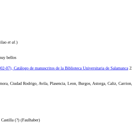
Lilao
et al.
)
muy bellos
002-07), Catálogo de manuscritos de la Biblioteca Universitaria de Salamanca
23
amora, Ciudad Rodrigo, Avila, Plasencia, Leon, Burgos, Astorga, Caliz, Carrio
 Castilla (?) (Faulhaber)