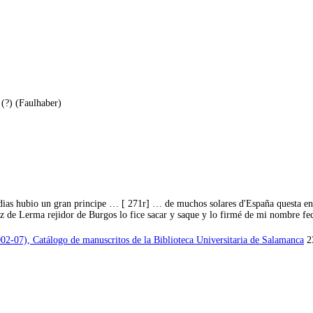
 (?) (Faulhaber)
s Indias hubio un gran principe … [ 271r] … de muchos solares d'España questa 
z de Lerma rejidor de Burgos lo fice sacar y saque y lo firmé de mi nombre fec
002-07), Catálogo de manuscritos de la Biblioteca Universitaria de Salamanca
23