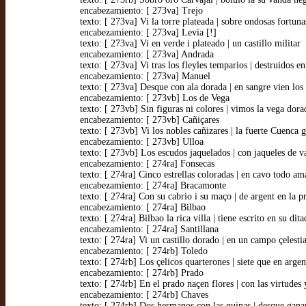
encabezamiento: [ 273va] Trejo
texto: [ 273va] Vi la torre plateada | sobre ondosas fortuna
encabezamiento: [ 273va] Levia [!]
texto: [ 273va] Vi en verde i plateado | un castillo militar
encabezamiento: [ 273va] Andrada
texto: [ 273va] Vi tras los fleyles temparios | destruidos e
encabezamiento: [ 273va] Manuel
texto: [ 273va] Desque con ala dorada | en sangre vien los
encabezamiento: [ 273vb] Los de Vega
texto: [ 273vb] Sin figuras ni colores | vimos la vega dora
encabezamiento: [ 273vb] Cañiçares
texto: [ 273vb] Vi los nobles cañizares | la fuerte Cuenca 
encabezamiento: [ 273vb] Ulloa
texto: [ 273vb] Los escudos jaquelados | con jaqueles de v
encabezamiento: [ 274ra] Fonsecas
texto: [ 274ra] Cinco estrellas coloradas | en cavo todo am
encabezamiento: [ 274ra] Bracamonte
texto: [ 274ra] Con su cabrio i su maço | de argent en la pr
encabezamiento: [ 274ra] Bilbao
texto: [ 274ra] Bilbao la rica villa | tiene escrito en su dit
encabezamiento: [ 274ra] Santillana
texto: [ 274ra] Vi un castillo dorado | en un campo çelestia
encabezamiento: [ 274rb] Toledo
texto: [ 274rb] Los çelicos quarterones | siete que en argen
encabezamiento: [ 274rb] Prado
texto: [ 274rb] En el prado naçen flores | con las virtudes 
encabezamiento: [ 274rb] Chaves
texto: [ 274rb] Dos hermanos con las quinas | desque gan