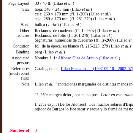
Page Layout
30 / 40 ll. (Lilao
et al.
)
Size
hoja: 340 × 245 mm (Lilao
et al.
)
caja: 260 × 170 mm (ff. 1-260) (Lilao
et al.
)
caja: 280 × 170 mm (ff. 261-279) (Lilao
et al.
)
Hand
itálica (varias) (Lilao
et al.
)
Other
Reclamos: de cuaderno (ff. 1r-260v) (Lilao
et al.
)
features
Reclamos: de folio (ff. 261-279) (Lilao
et al.
)
Signaturas: numéricas de cuaderno (ff. 1r-260v) (Lilao
et 
Condition
fol. de la época; en blanco ff. 215-225, 279 (Lilao
et al.
)
Binding
perg (Lilao
et al.
)
Associated
Nombre f. 1r
Alfonso Ojea de Araujo (Lilao et al.)
persons
References
Catalogado en:
Lilao Franca et al. (1997-09-18 - 2002-07)
(most recent
first)
Note
Lilao
et al.
: “anotaciones marginales de distintas manos in
“f. 259r margen dcho., por mano post.
Letor en este trata
f. 271r expl.: (De los Alonsos) …de muchos solares d'Esp
rejidor de Burgos lo fice sacar y saque y lo firmé de mi n
Number of
3