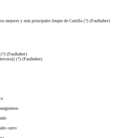
os mejores y más principales linajes de Castilla (?) (Faulhaber)
 (?) (Faulhaber)
ercera)] (?) (Faulhaber)
ra
 sanguineos
endo
alto carro
gra