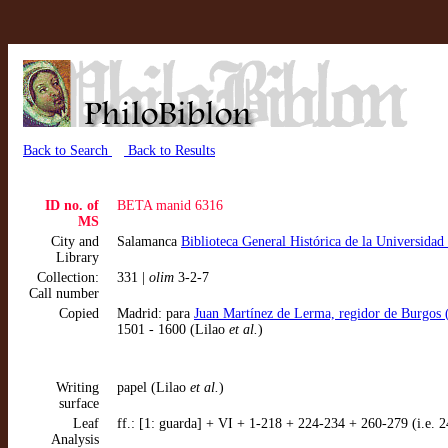
Back to Search
Back to Results
ID no. of
BETA manid 6316
MS
City and
Salamanca
Biblioteca General Histórica de la Universida
Library
Collection:
331 |
olim
3-2-7
Call number
Copied
Madrid: para
Juan Martínez de Lerma, regidor de Burgos 
1501 - 1600 (Lilao
et al.
)
Writing
papel (Lilao
et al.
)
surface
Leaf
ff.: [1: guarda] + VI + 1-218 + 224-234 + 260-279 (i.e. 
Analysis