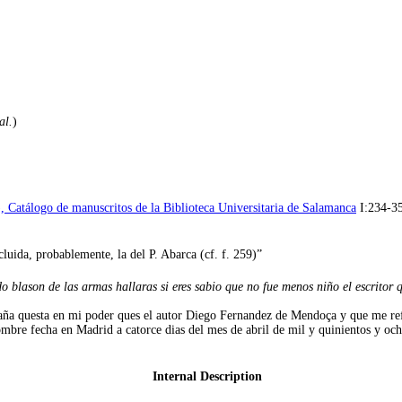
al.
)
, Catálogo de manuscritos de la Biblioteca Universitaria de Salamanca
I:234-35
cluida, probablemente, la del P. Abarca (cf. f. 259)”
do blason de las armas hallaras si eres sabio que no fue menos niño el escritor q
aña questa en mi poder ques el autor Diego Fernandez de Mendoça y que me ref
ombre fecha en Madrid a catorce dias del mes de abril de mil y quinientos y och
Internal Description