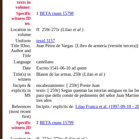
texts in
volume:
Specific
1
BETA cnum 15798
witness ID
no.
Location in
ff. 259r-271r (Lilao
et al.
)
volume
Uniform
texid 3157
Title IDno,
Juan Pérez de Vargas. [Libro de armería (versión tercera)]
Author and
Title
Language
castellano
Date
Escrito 1541-06-10 ad quem
Title(s) in
Blason de las armas, 259r (Lilao
et al.
)
witness
Incipits &
encabezamiento: [ 259r] Preste Juan
explicits in
texto: [ 259r] Segun quentan las istorias antiguas en la
MS
para que dello conste de pedimento del señor Juan Martíne
tres años
References
Incipits / explicits de:
Lilao Franca et al. (1997-09-18 - 2
(most recent
first)
Specific
2
BETA cnum 15799
witness ID
no.
Location in
ff. 272ra-273ra (Lilao
et al.
)