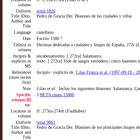
volume
Uniform
texid 1826
Title IDno,
Pedro de Gracia Dei. Blasones de las ciudades y villas
Author and
Title
Language
castellano
Date
Escrito 1500 ?
Title(s) in
Decimas dedicadas a ciudades y linajes de España, 272r (
witness
Incipits &
encabezamiento: [ 272ra] Salamanca
explicits in
texto: [ 272ra] Vide de sangre verdadera | cinco bastones 
MS
References
Incipits / explicits de:
Lilao Franca et al. (1997-09-18 - 2
(most recent
first)
Note
Lilao
et al.
: Incluy los siguientes blasones: Salamanca, Ç
Specific
3
BETA cnum 15800
witness ID
no.
Location in
ff. 273ra-274rb (Faulhaber)
volume
Uniform
texid 9861
Title IDno,
Pedro de Gracia Dei. Blasones de los principales linajes de
Author and
Title