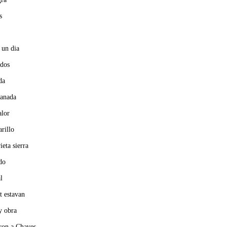
s
n un dia
 dos
da
ganada
alor
arillo
ieta sierra
ado
l
t estavan
y obra
aron a Chaves