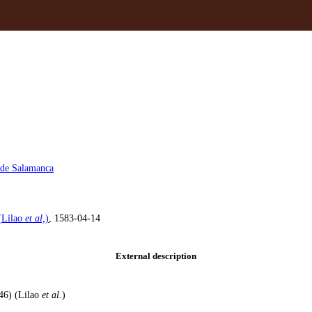
d de Salamanca
(Lilao
et al,
)
, 1583-04-14
External description
246) (Lilao
et al.
)