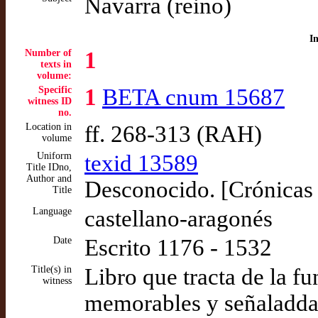
Navarra (reino)
I
Number of
1
texts in
volume:
Specific
1
BETA cnum 15687
witness ID
no.
Location in
ff. 268-313 (RAH)
volume
Uniform
texid 13589
Title IDno,
Author and
Desconocido. [Crónicas d
Title
Language
castellano-aragonés
Date
Escrito 1176 - 1532
Title(s) in
Libro que tracta de la fu
witness
memorables y señaladdas