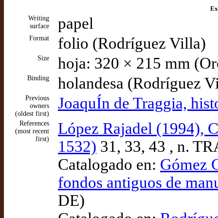
Ex
Writing
papel
surface
Format
folio (Rodríguez Villa)
Size
hoja: 320 × 215 mm (Or
Binding
holandesa (Rodríguez Vi
Previous
JoaquÍn de Traggia, hist
owners
(oldest first)
References
López Rajadel (1994), Cr
(most recent
first)
1532)
31, 33, 43 , n. T
Catalogado en:
Gómez Ce
fondos antiguos de manu
DE)