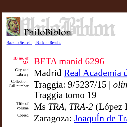
Back to Search
Back to Results
ID no. of
BETA manid 6296
MS
City and
Madrid
Real Academia de
Library
Collection:
Traggia: 9/5237/15 |
oli
Call number
Traggia tomo 19
Title of
Ms
TRA, TRA-2
(López 
volume
Copied
Zaragoza:
JoaquÍn de Tr