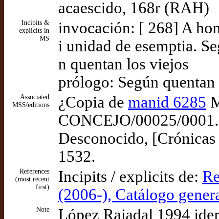
acaescido, 168r (RAH)
Incipits &
invocación: [ 268] A hon
explicits in
MS
i unidad de esemptia. Se
n quentan los viejos
prólogo: Según quentan 
Associated
¿Copia de
manid 6285
M
MSS/editions
CONCEJO/00025/0001. J
Desconocido, [Crónicas d
1532.
References
Incipits / explicits de:
Re
(most recent
first)
(2006-), Catálogo gene
Note
López Rajadal 1994 iden