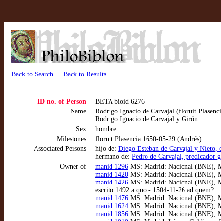
Back to Search
Back to Results
ID no. of Person
BETA bioid 6276
Name
Rodrigo Ignacio de Carvajal (floruit Plasenc
Rodrigo Ignacio de Carvajal y Girón
Sex
hombre
Milestones
floruit Plasencia 1650-05-29 (Andrés)
Associated Persons
hijo de:
Diego Esteban de Carvajal y Nieto,
hermano de:
Pedro de Carvajal, predicador 
Owner of
manid 1296
MS: Madrid: Nacional (BNE), MSS
manid 1420
MS: Madrid: Nacional (BNE), MSS
manid 1426
MS: Madrid: Nacional (BNE), MSS/
escrito 1492 a quo - 1504-11-26 ad quem?.
manid 1476
MS: Madrid: Nacional (BNE), MSS
manid 1624
MS: Madrid: Nacional (BNE), MSS
manid 1856
MS: Madrid: Nacional (BNE), MSS