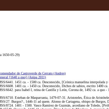
ia 1650-05-29)
 comendador de Castroverde de Cerrato (Andres)
general [1640 a quo] (Anipa 2011)
/6441. 1451 ca. - 1500 ca. Desconocido, [Crónica manuelina interpolada y c
/6608. 1401 ca. - 1450 ca. Desconocido, Dichos de sabios, escrito 1400 ca.
6642. para Isabel I, reina de Castilla y León, Corona de, 1492 ca. a quo - 1
/6710. Esteban de Masparranta, 1479-07-31. Aristoteles, Ética de Aristótel
/27. Burgos?:, 1446-11 ad quem. Alonso de Cartagena, obispo de Burgos, Doc
/8724. 1401 - 1500. Vasco Ramírez de Guzmán, arcediano de Toledo, [Prólogo