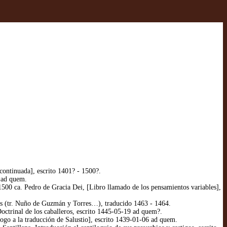
ontinuada], escrito 1401? - 1500?.
 ad quem.
500 ca. Pedro de Gracia Dei, [Libro llamado de los pensamientos variables],
es (tr. Nuño de Guzmán y Torres…), traducido 1463 - 1464.
trinal de los caballeros, escrito 1445-05-19 ad quem?.
 a la traducción de Salustio], escrito 1439-01-06 ad quem.