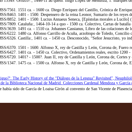
 15549. Orozco?:, 1446-11 ad quem. Íñigo López de Mendoza, 1. marqués de Sant
/7561. 1551 ca. - 1600 ca. Diego Enríquez del Castillo, Crónica de Enrique 
/8463. 1401 - 1500. Despensero de la reina Leonor, Sumario de los reyes de
/8852. 1401 - 1500. Lucius Annaeus Seneca, [Epístolas morales a Lucilo] (t
/7809. Cataluña:, 1464-10-14 a quo - 1500 ca. Colectivo, Cartas de batalla (
/3639. 1491 ca. - 1510 ca. Johannes Cassianus, Libro de las colaciones de lo
/6222. 1480 ca. Alfonso Carrillo de Acuña, arzobispo de Toledo, Concilio c
6326. Castilla:, 1401 ca. - 1450 ca. Desconocido, “Señor Jesucristo, yo indig
S/6370. 1501 - 1600. Alfonso X, rey de Castilla y León, Corona de, Fuero r
/6427. 1401 ca. - 1450 ca. Colectivo, Ordenamientos reales, escrito 1200 -
/6720. 1401? - 1500?. Juan II, rey de Castilla y León, Corona de, Cortes 
/1347. 1475 ca. - 1500 ca. Alfonso X, rey de Castilla y León, Corona de, Est
tiguo?': The Early History of the “Diálogo de la Lengua” Revisited”, Neuphilo
 de la Biblioteca Nacional de Madrid. Colecciones Cardenal Mendoza y García 
e había sido de García de Loaisa Girón al convento de San Vicente de Plasenci