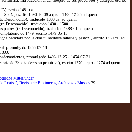
illana, Introducción al centiloquio de sus proverbios y castigos, escrito
IV, escrito 1481 ca.
 España, escrito 1390-10-09 a quo - 1406-12-25 ad quem.
r. Desconocido), traducido 1500 ca. ad quem.
tr. Desconocido), traducido 1400 - 1500.
s padres (tr. Desconocido), traducido 1388-01 ad quem.
omplutense de 1479, escrito 1479-05-15.
na pecadora por la cual tu recibiste muerte y pasión”, escrito 1450 ca. ad
eal, promulgado 1255-07-18.
 1800.
y ordenamientos, promulgado 1406-12-25 - 1454-07-21.
oria de España (versión primitiva), escrito 1270 a quo - 1274 ad quem.
logische Mitteilungen
de Loaisa”, Revista de Bibliotecas, Archivos y Museos
39
a