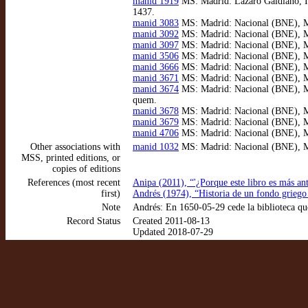
manid 1919
MS: Madrid: Lázaro Galdiano, IB
1437.
manid 3083
MS: Madrid: Nacional (BNE), MSS
manid 3092
MS: Madrid: Nacional (BNE), MSS
manid 3097
MS: Madrid: Nacional (BNE), MSS
manid 3506
MS: Madrid: Nacional (BNE), MSS
manid 3666
MS: Madrid: Nacional (BNE), MSS
manid 3671
MS: Madrid: Nacional (BNE), MSS
manid 3674
MS: Madrid: Nacional (BNE), MSS/
quem.
manid 3678
MS: Madrid: Nacional (BNE), MS
manid 3679
MS: Madrid: Nacional (BNE), MSS
manid 4706
MS: Madrid: Nacional (BNE), MSS
Other associations with
manid 1032
MS: Madrid: Nacional (BNE), MSS
MSS, printed editions, or
copies of editions
References (most recent
Anipa (2011), “'¿Porque este libro es más an
first)
Andrés (1974), “Historia de un fondo griego
Note
Andrés: En 1650-05-29 cede la biblioteca qu
Record Status
Created 2011-08-13
Updated 2018-07-29