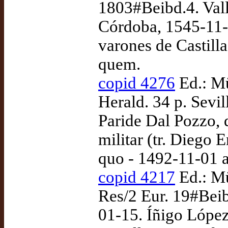
1803#Beibd.4. Vall
Córdoba, 1545-11-
varones de Castill
quem.
copid 4276
Ed.: Mü
Herald. 34 p. Sevi
Paride Dal Pozzo, 
militar (tr. Diego 
quo - 1492-11-01 
copid 4217
Ed.: Mü
Res/2 Eur. 19#Beib
01-15. Íñigo Lópe