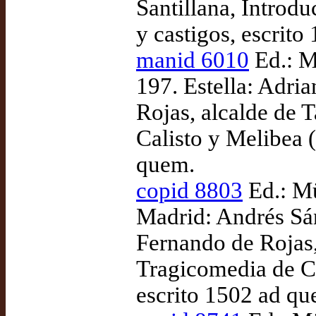
Santillana, Introdu
y castigos, escrito
manid 6010
Ed.: M
197. Estella: Adri
Rojas, alcalde de 
Calisto y Melibea (
quem.
copid 8803
Ed.: Mü
Madrid: Andrés Sá
Fernando de Rojas,
Tragicomedia de Ca
escrito 1502 ad qu