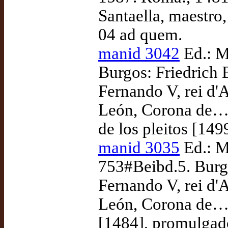
Santaella, maestro,
04 ad quem.
manid 3042
Ed.: M
Burgos: Friedrich 
Fernando V, rei d'A
León, Corona de… 
de los pleitos [149
manid 3035
Ed.: M
753#Beibd.5. Burgo
Fernando V, rei d'A
León, Corona de… C
[1484], promulgad