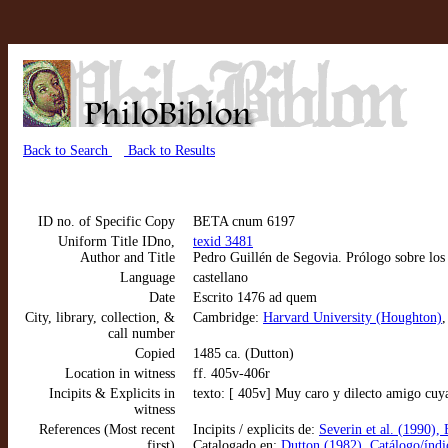
Back to Search
Back to Results
ID no. of Specific Copy
BETA cnum 6197
Uniform Title IDno,
texid 3481
Author and Title
Pedro Guillén de Segovia. Prólogo sobre los 
Language
castellano
Date
Escrito 1476 ad quem
City, library, collection, &
Cambridge:
Harvard University (Houghton)
call number
Copied
1485 ca. (Dutton)
Location in witness
ff. 405v-406r
Incipits & Explicits in
texto: [ 405v] Muy caro y dilecto amigo cuy
witness
References (Most recent
Incipits / explicits de:
Severin et al. (1990),
first)
Catalogado en:
Dutton (1982), Catálogo/índic