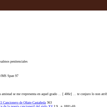
salmos penitenciales
, fMS Span 97
a amistad se me rrepresenta en aquel grado … [ 406r] … te conjuro lo non atri
 El Cancionero de Oñate-Castañeda
363
e de la poesía cancioneril del siglo XV
I:9 , n. HH1-69