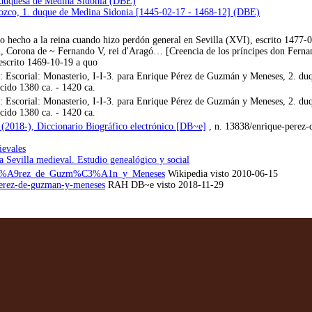
 duquesa de Medina Sidonia (DBE)
ozco, 1. duque de Medina Sidonia [1445-02-17 - 1468-12] (DBE)
 hecho a la reina cuando hizo perdón general en Sevilla (XVI), escrito 1477-
ón, Corona de ~ Fernando V, rei d'Aragó… [Creencia de los príncipes don Fernan
escrito 1469-10-19 a quo
 Escorial: Monasterio, I-I-3. para Enrique Pérez de Guzmán y Meneses, 2. du
cido 1380 ca. - 1420 ca.
 Escorial: Monasterio, I-I-3. para Enrique Pérez de Guzmán y Meneses, 2. du
cido 1380 ca. - 1420 ca.
 (2018-), Diccionario Biográfico electrónico [DB~e]
, n. 13838/enrique-perez
ievales
a Sevilla medieval. Estudio genealógico y social
_P%C3%A9rez_de_Guzm%C3%A1n_y_Meneses
Wikipedia visto 2010-06-15
-perez-de-guzman-y-meneses
RAH DB~e visto 2018-11-29