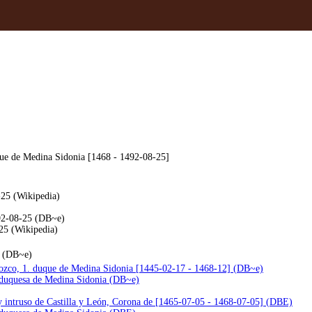
ue de Medina Sidonia [1468 - 1492-08-25]
-25 (Wikipedia)
492-08-25 (DB~e)
25 (Wikipedia)
5 (DB~e)
ozco, 1. duque de Medina Sidonia [1445-02-17 - 1468-12] (DB~e)
 duquesa de Medina Sidonia (DB~e)
y intruso de Castilla y León, Corona de [1465-07-05 - 1468-07-05] (DBE)