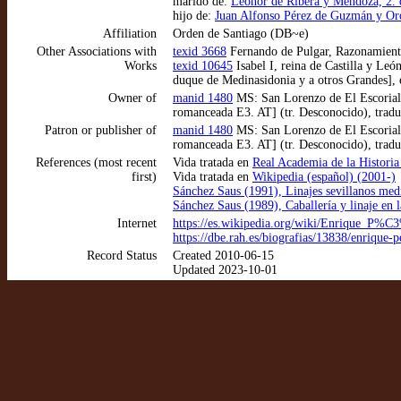
marido de:
Leonor de Ribera y Mendoza, 2.
hijo de:
Juan Alfonso Pérez de Guzmán y Or
Affiliation
Orden de Santiago (DB~e)
Other Associations with
texid 3668
Fernando de Pulgar, Razonamiento
Works
texid 10645
Isabel I, reina de Castilla y Le
duque de Medinasidonia y a otros Grandes], 
Owner of
manid 1480
MS: San Lorenzo de El Escorial:
romanceada E3. AT] (tr. Desconocido), tradu
Patron or publisher of
manid 1480
MS: San Lorenzo de El Escorial:
romanceada E3. AT] (tr. Desconocido), tradu
References (most recent
Vida tratada en
Real Academia de la Historia
first)
Vida tratada en
Wikipedia (español) (2001-)
Sánchez Saus (1991), Linajes sevillanos med
Sánchez Saus (1989), Caballería y linaje en l
Internet
https://es.wikipedia.org/wiki/Enrique
https://dbe.rah.es/biografias/13838/enrique
Record Status
Created 2010-06-15
Updated 2023-10-01