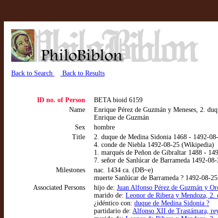
Back to Search
Back to Results
ID no. of Person
BETA bioid 6159
Name
Enrique Pérez de Guzmán y Meneses, 2. duq
Enrique de Guzmán
Sex
hombre
Title
2. duque de Medina Sidonia 1468 - 1492-08
4. conde de Niebla 1492-08-25 (Wikipedia)
1. marqués de Peñon de Gibraltar 1488 - 1
7. señor de Sanlúcar de Barrameda 1492-08-
Milestones
nac. 1434 ca. (DB~e)
muerte Sanlúcar de Barrameda ? 1492-08-2
Associated Persons
hijo de:
Juan Alfonso Pérez de Guzmán y Or
marido de:
Leonor de Ribera y Mendoza, 2.
¿idéntico con:
duque de Medina Sidonia ?
partidario de:
Alfonso XII de Trastámara, re