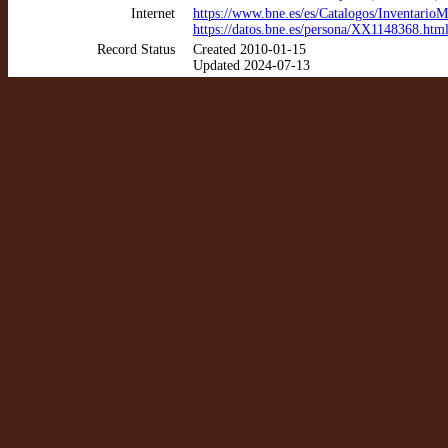
Internet
https://www.bne.es/es/Catalogos/Inventario
https://datos.bne.es/persona/XX1148368.htm
Record Status
Created 2010-01-15
Updated 2024-07-13