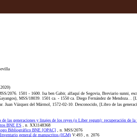
evilla
 2020)
/2076. 1501 - 1600. Isa ben Gabir, alfaquí de Segovia, Breviario sunni, esc
yangos), MSS/18039. 1501 ca. - 1550 ca. Diego Fernández de Mendoza… [Libr
r. Juan Vázquez del Mármol, 1572-02-10. Desconocido, [Libro de las generacion
 de las generaciones y linajes de los reyes (o Liber regum): recuperación de la
Datos BNE ES
, n. XX1148368
tálogo Bibliográfico BNE [OPAC]
, n. MSS/2076
 Inventario general de manuscritos (IGM)
V:493 , n. 2076