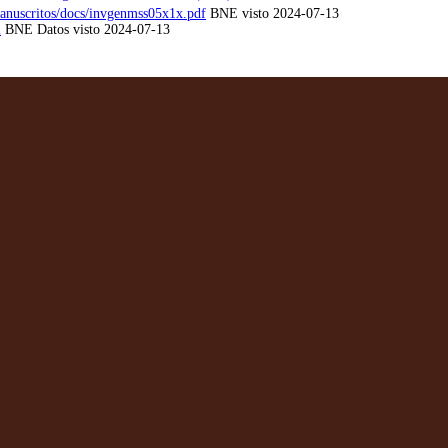
Manuscritos/docs/invgenmss05x1x.pdf
BNE visto 2024-07-13
l
BNE Datos visto 2024-07-13