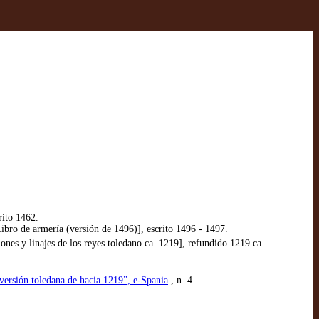
rito 1462.
o de armería (versión de 1496)], escrito 1496 - 1497.
es y linajes de los reyes toledano ca. 1219], refundido 1219 ca.
 versión toledana de hacia 1219”, e-Spania
, n. 4