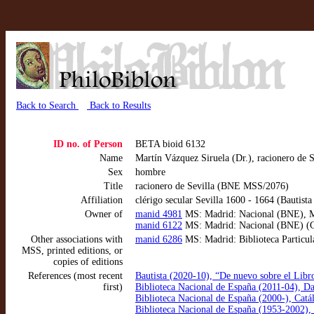
Back to Search
Back to Results
ID no. of Person
BETA bioid 6132
Name
Martín Vázquez Siruela (Dr.), racionero de S
Sex
hombre
Title
racionero de Sevilla (BNE MSS/2076)
Affiliation
clérigo secular Sevilla 1600 - 1664 (Bautista
Owner of
manid 4981
MS: Madrid: Nacional (BNE), MSS
manid 6122
MS: Madrid: Nacional (BNE) (Ga
Other associations with
manid 6286
MS: Madrid: Biblioteca Particula
MSS, printed editions, or
copies of editions
References (most recent
Bautista (2020-10), “De nuevo sobre el Libro
first)
Biblioteca Nacional de España (2011-04), 
Biblioteca Nacional de España (2000-), Ca
Biblioteca Nacional de España (1953-2002),