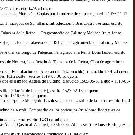
de Oliva, escrito 1498 ad quem.
dador de Montizón, Coplas por la muerte de su padre, escrito 1476-11-11 -
 1. marqués de Santillana, Introducción a Bías contra Fortuna, escrito
 Talavera de la Reina… Tragicomedia de Calisto y Melibea (tr. Alfonso
ojas, alcalde de Talavera de la Reina… Tragicomedia de Calisto y Melibea
Ávila, canónigo de Palencia, Panegírico a la Reina Doña Isabel, escrito
o de Herrera, beneficiado de Talavera de la Reina, Obra de agricultura,
croce, Reprobación del Alcorán (tr. Desconocido), traducido 1501 ad quem.
s, [Claribalte], escrito 1519-05-30 ad quem.
 que es llamado Ángela de Fulgino, traducido 1505-05-31 a quo - 1510-05-
tillo, [Clarián de Landanís], escrito 1527-02-15 ad quem.
escrito 1516-05-10 ad quem.
, obispo de Monopoli, Las doscientas del castillo de la fama, escrito 1520-
dino da Ascoli, Compendio de los boticarios (tr. Alonso Rodríguez de
o de medicina, escrito 1430 ca. ad quem.
s Abu al-Qasim al-Zahrawi, Servidor de Albucasís (tr. Alonso Rodríguez de
Alcorán (tr. Desconocido), traducido 1501 ad quem.