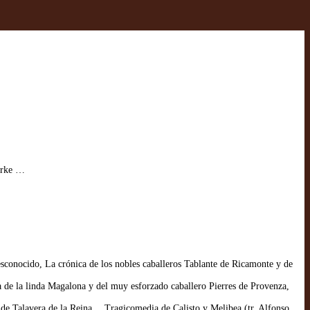
erke …
conocido, La crónica de los nobles caballeros Tablante de Ricamonte y de
 de la linda Magalona y del muy esforzado caballero Pierres de Provenza,
 de Talavera de la Reina… Tragicomedia de Calisto y Melibea (tr. Alfonso