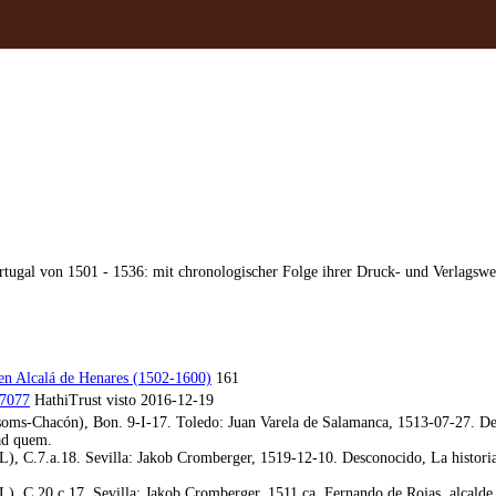
rtugal von 1501 - 1536: mit chronologischer Folge ihrer Druck- und Verlagsw
en Alcalá de Henares (1502-1600)
161
67077
HathiTrust visto 2016-12-19
oms-Chacón), Bon. 9-I-17. Toledo: Juan Varela de Salamanca, 1513-07-27. Des
 ad quem.
), C.7.a.18. Sevilla: Jakob Cromberger, 1519-12-10. Desconocido, La historia
), C.20.c.17. Sevilla: Jakob Cromberger, 1511 ca. Fernando de Rojas, alcalde