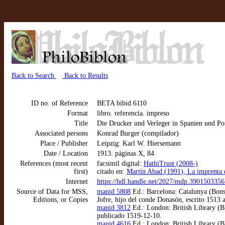
Back to Search
Back to Results
ID no. of Reference
BETA bibid 6110
Format
libro. referencia. impreso
Title
Die Drucker und Verleger in Spanien und Po
Associated persons
Konrad Burger (compilador)
Place / Publisher
Leipzig: Karl W. Hiersemann
Date / Location
1913: páginas X, 84
References (most recent
facsimil digital:
HathiTrust (2008-)
first)
citado en:
Martín Abad (1991), La imprenta 
Internet
https://hdl.handle.net/2027/mdp.390150335
Source of Data for MSS,
manid 5808
Ed.: Barcelona: Catalunya (Bons
Editions, or Copies
Jofre, hijo del conde Donasón, escrito 1513
manid 3812
Ed.: London: British Library (BL
publicado 1519-12-10.
manid 4616
Ed.: London: British Library (BL