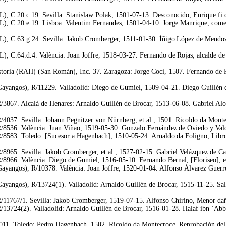
), C.20.c.19. Sevilla: Stanislaw Polak, 1501-07-13. Desconocido, Enrique fi 
L), C.20.e.19. Lisboa: Valentim Fernandes, 1501-04-10. Jorge Manrique, comen
), C.63.g.24. Sevilla: Jakob Cromberger, 1511-01-30. Íñigo López de Mendoza,
), C.64.d.4. València: Joan Joffre, 1518-03-27. Fernando de Rojas, alcalde de
toria (RAH) (San Román), Inc. 37. Zaragoza: Jorge Coci, 1507. Fernando de R
yangos), R/11229. Valladolid: Diego de Gumiel, 1509-04-21. Diego Guillén de 
867. Alcalá de Henares: Arnaldo Guillén de Brocar, 1513-06-08. Gabriel Alons
4037. Sevilla: Johann Pegnitzer von Nürnberg, et al., 1501. Ricoldo da Monte
8536. València: Juan Viñao, 1519-05-30. Gonzalo Fernández de Oviedo y Valdé
8583. Toledo: [Sucesor a Hagenbach], 1510-05-24. Arnaldo da Foligno, Libro
965. Sevilla: Jakob Cromberger, et al., 1527-02-15. Gabriel Velázquez de Cas
8966. València: Diego de Gumiel, 1516-05-10. Fernando Bernal, [Floriseo], 
angos), R/10378. València: Joan Joffre, 1520-01-04. Alfonso Álvarez Guerrero
yangos), R/13724(1). Valladolid: Arnaldo Guillén de Brocar, 1515-11-25. Sala
11767/1. Sevilla: Jakob Cromberger, 1519-07-15. Alfonso Chirino, Menor dañ
13724(2). Valladolid: Arnaldo Guillén de Brocar, 1516-01-28. Halaf ibn ‘Abba
11. Toledo: Pedro Hagenbach, 1502. Ricoldo da Montecroce, Reprobación del 