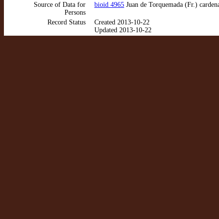
Source of Data for
bioid 4965
Juan de Torquemada (Fr.) cardena
Persons
Record Status
Created 2013-10-22
Updated 2013-10-22