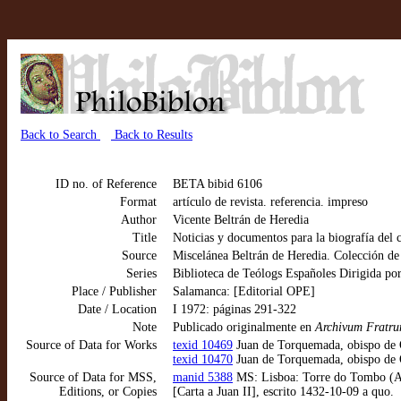
Back to Search
Back to Results
ID no. of Reference
BETA bibid 6106
Format
artículo de revista. referencia. impreso
Author
Vicente Beltrán de Heredia
Title
Noticias y documentos para la biografía del
Source
Miscelánea Beltrán de Heredia. Colección de 
Series
Biblioteca de Teólogs Españoles Dirigida por
Place / Publisher
Salamanca: [Editorial OPE]
Date / Location
I 1972: páginas 291-322
Note
Publicado originalmente en
Archivum Fratru
Source of Data for Works
texid 10469
Juan de Torquemada, obispo de O
texid 10470
Juan de Torquemada, obispo de Or
Source of Data for MSS,
manid 5388
MS: Lisboa: Torre do Tombo (AN
Editions, or Copies
[Carta a Juan II], escrito 1432-10-09 a quo.