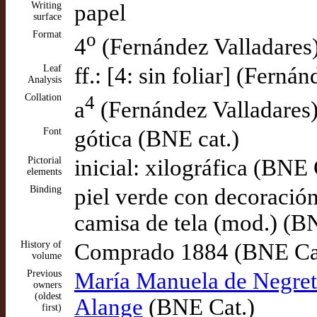
Writing
papel
surface
Format
o
4
(Fernández Valladares
Leaf
ff.: [4: sin foliar] (Ferná
Analysis
Collation
4
a
(Fernández Valladares
Font
gótica (BNE cat.)
Pictorial
inicial: xilográfica (BNE 
elements
Binding
piel verde con decoració
camisa de tela (mod.) (B
History of
Comprado 1884 (BNE Ca
volume
Previous
María Manuela de Negret
owners
(oldest
Alange
(BNE Cat.)
first)