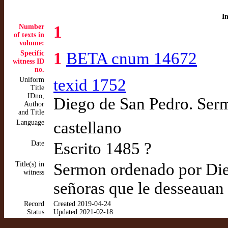
I
Number
1
of texts in
volume:
Specific
1
BETA cnum 14672
witness ID
no.
Uniform
texid 1752
Title
IDno,
Diego de San Pedro. Ser
Author
and Title
Language
castellano
Date
Escrito 1485 ?
Title(s) in
Sermon ordenado por Dieg
witness
señoras que le desseauan
Record
Created 2019-04-24
Status
Updated 2021-02-18