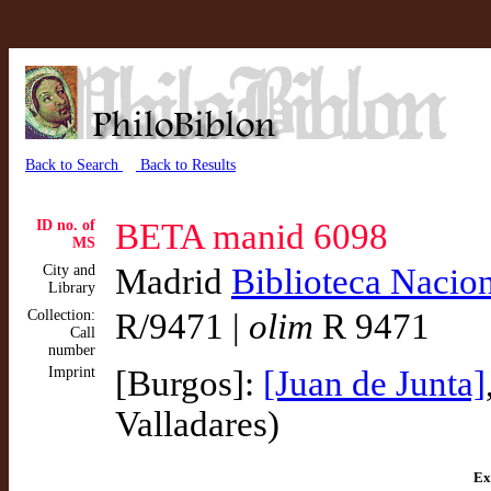
Back to Search
Back to Results
ID no. of
BETA manid 6098
MS
City and
Madrid
Biblioteca Nacio
Library
Collection:
R/9471 |
olim
R 9471
Call
number
Imprint
[Burgos]:
[Juan de Junta]
Valladares)
Ex