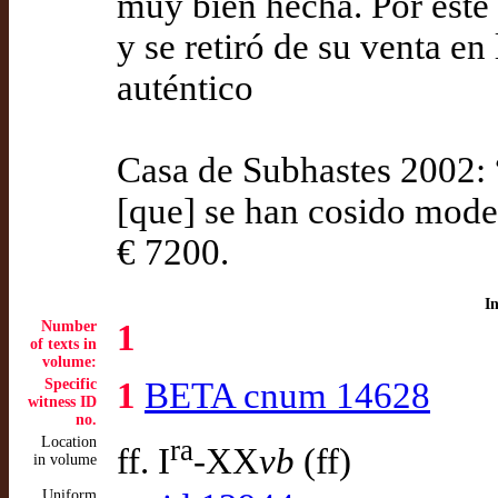
muy bien hecha. Por este 
y se retiró de su venta en
auténtico
Casa de Subhastes 2002: “
[que] se han cosido mode
€ 7200.
I
Number
1
of texts in
volume:
Specific
1
BETA cnum 14628
witness ID
no.
Location
ra
ff. I
-XX
vb
(ff)
in volume
Uniform