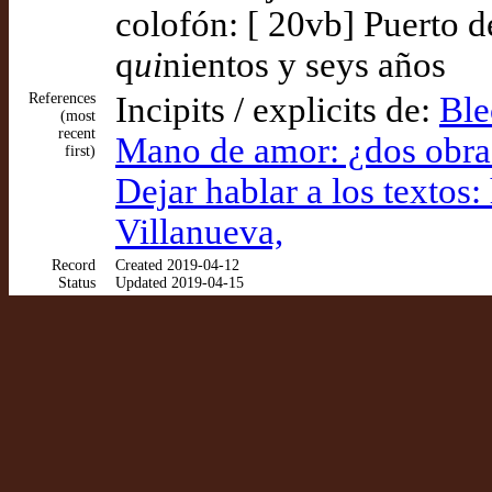
colofón: [ 20vb] Puerto d
q
ui
nientos y seys años
References
Incipits / explicits de:
Ble
(most
recent
Mano de amor: ¿dos obra
first)
Dejar hablar a los texto
Villanueva,
Record
Created 2019-04-12
Status
Updated 2019-04-15