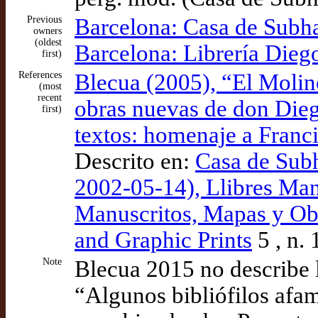
Previous
Barcelona: Casa de Subha
owners
(oldest
Barcelona: Librería Die
first)
References
Blecua (2005), “El Molin
(most
recent
obras nuevas de don Diego
first)
textos: homenaje a Franc
Descrito en:
Casa de Subh
2002-05-14), Llibres Manu
Manuscritos, Mapas y Ob
and Graphic Prints
5 , n. 
Note
Blecua 2015 no describe l
“Algunos bibliófilos afam