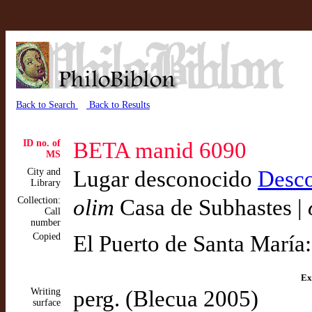
Back to Search
Back to Results
ID no. of
BETA manid 6090
MS
City and
Lugar desconocido
Desc
Library
Collection:
olim
Casa de Subhastes |
Call
number
Copied
El Puerto de Santa María:
Ex
Writing
perg. (Blecua 2005)
surface