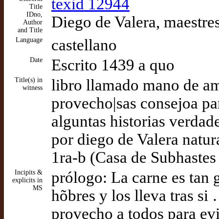
texid 12944
Title
IDno,
Diego de Valera, maestre
Author
and Title
Language
castellano
Date
Escrito 1439 a quo
Title(s) in
libro llamado mano de am
witness
provecho|sas consejoa par
alguntas historias verdad
por diego de Valera natur
1ra-b (Casa de Subhastes
Incipits &
prólogo: La carne es tan 
explicits in
MS
hõbres y los lleva tras si
provecho a todos para evi