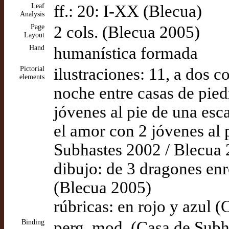
Leaf
ff.: 20: I-XX (Blecua)
Analysis
Page
2 cols. (Blecua 2005)
Layout
Hand
humanística formada
Pictorial
ilustraciones: 11, a dos c
elements
noche entre casas de pied
jóvenes al pie de una esc
el amor con 2 jóvenes al 
Subhastes 2002 / Blecua
dibujo: de 3 dragones en
(Blecua 2005)
rúbricas: en rojo y azul 
Binding
perg. mod. (Casa de Subh