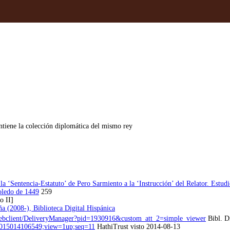
tiene la colección diplomática del mismo rey
a ‘Sentencia-Estatuto’ de Pero Sarmiento a la ‘Instrucción’ del Relator. Estudio
Toledo de 1449
259
o II]
a (2008-), Biblioteca Digital Hispánica
80/webclient/DeliveryManager?pid=1930916&custom_att_2=simple_viewer
Bibl. Di
.39015014106549;view=1up;seq=11
HathiTrust visto 2014-08-13