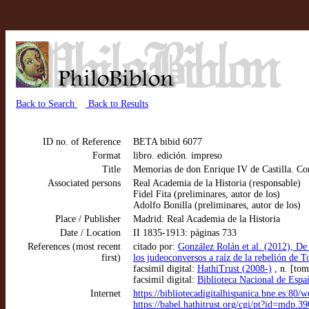
Back to Search
Back to Results
ID no. of Reference
BETA bibid 6077
Format
libro. edición. impreso
Title
Memorias de don Enrique IV de Castilla. Con
Associated persons
Real Academia de la Historia (responsable)
Fidel Fita (preliminares, autor de los)
Adolfo Bonilla (preliminares, autor de los)
Place / Publisher
Madrid: Real Academia de la Historia
Date / Location
II 1835-1913: páginas 733
References (most recent
citado por:
González Rolán et al. (2012), De l
first)
los judeoconversos a raíz de la rebelión de 
facsimil digital:
HathiTrust (2008-)
, n. [tom
facsimil digital:
Biblioteca Nacional de Españ
Internet
https://bibliotecadigitalhispanica.bne.es:
https://babel.hathitrust.org/cgi/pt?id=mdp