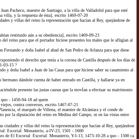
uan Pacheco, maestre de Santiago, a la villa de Valladolid para que esté
 villa, y la respuesta de ésta], escrito 1469-07-20
ades y villas del reino la representación que hacían al Rey, quejándose de
bían restituido aún a su obediencia], escrito 1469-09-23
el reino para que el portador hiciese presentes los males que le afligían al
on Fernando y doña Isabel al abad de San Pedro de Arlanza para que diese
xponiendo el derecho que tenía a la corona de Castilla después de los días de
71-03-15 ?
do y doña Isabel a Juan de las Casas para que hiciese saber su casamiento al
su hermano dándole cuenta de haber entrado en Castilla, y hallarse ya en
haciéndole presente las justas causas que la movÍan a efectuar su matrimonio
a quo - 1450-04-18 ad quem
viejos, contra conversos, escrito 1467-07-21
sencia, el marqués de Villena, el maestre de Alcántara y el conde de
o por la diputación del reino en Medina del Campo, ni en las vistas entre
 ciudades y villas del reino la representación que hacían al Rey, quejándose
rial: Escorial: Monasterio, a-IV-23, 1501 - 1600
o de El Escorial: Escorial: Monasterio, Y-I-13, 1473-10-28 a quo - 1500 ca.