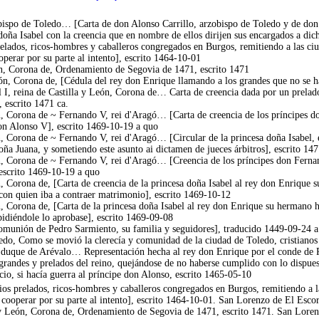
ispo de Toledo… [Carta de don Alonso Carrillo, arzobispo de Toledo y de don J
doña Isabel con la creencia que en nombre de ellos dirijen sus encargados a dicha
elados, ricos-hombres y caballeros congregados en Burgos, remitiendo a las ciud
operar por su parte al intento], escrito 1464-10-01
ón, Corona de, Ordenamiento de Segovia de 1471, escrito 1471
ón, Corona de, [Cédula del rey don Enrique llamando a los grandes que no se ha
I, reina de Castilla y León, Corona de… Carta de creencia dada por un prelado d
 escrito 1471 ca.
ón, Corona de ~ Fernando V, rei d'Aragó… [Carta de creencia de los príncipes d
don Alonso V], escrito 1469-10-19 a quo
n, Corona de ~ Fernando V, rei d'Aragó… [Circular de la princesa doña Isabel, e
oña Juana, y sometiendo este asunto ai dictamen de jueces árbitros], escrito 14
ón, Corona de ~ Fernando V, rei d'Aragó… [Creencia de los príncipes don Fernan
escrito 1469-10-19 a quo
n, Corona de, [Carta de creencia de la princesa doña Isabel al rey don Enrique 
on quien iba a contraer matrimonio], escrito 1469-10-12
n, Corona de, [Carta de la princesa doña Isabel al rey don Enrique su hermano 
idiéndole lo aprobase], escrito 1469-09-08
omunión de Pedro Sarmiento, su familia y seguidores], traducido 1449-09-24 
o, Como se movió la clerecía y comunidad de la ciudad de Toledo, cristianos 
uque de Arévalo… Representación hecha al rey don Enrique por el conde de Pla
randes y prelados del reino, quejándose de no haberse cumplido con lo dispuest
cio, si hacía guerra al príncipe don Alonso, escrito 1465-05-10
os prelados, ricos-hombres y caballeros congregados en Burgos, remitiendo a las
a cooperar por su parte al intento], escrito 1464-10-01. San Lorenzo de El Esco
y León, Corona de, Ordenamiento de Segovia de 1471, escrito 1471. San Lorenz