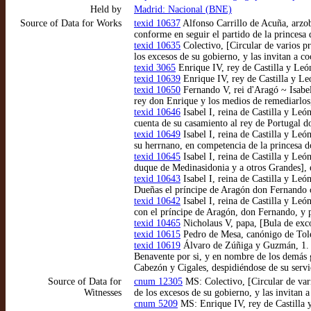
Held by
Madrid: Nacional (BNE)
Source of Data for Works
texid 10637
Alfonso Carrillo de Acuña, arzob
conforme en seguir el partido de la princesa 
texid 10635
Colectivo, [Circular de varios pr
los excesos de su gobierno, y las invitan a co
texid 3065
Enrique IV, rey de Castilla y Le
texid 10639
Enrique IV, rey de Castilla y Le
texid 10650
Fernando V, rei d'Aragó ~ Isabel 
rey don Enrique y los medios de remediarlos,
texid 10646
Isabel I, reina de Castilla y Le
cuenta de su casamiento al rey de Portugal 
texid 10649
Isabel I, reina de Castilla y Leó
su herrnano, en competencia de la princesa d
texid 10645
Isabel I, reina de Castilla y Le
duque de Medinasidonia y a otros Grandes], 
texid 10643
Isabel I, reina de Castilla y Leó
Dueñas el príncipe de Aragón don Fernando c
texid 10642
Isabel I, reina de Castilla y Leó
con el príncipe de Aragón, don Fernando, y p
texid 10465
Nicholaus V, papa, [Bula de exc
texid 10615
Pedro de Mesa, canónigo de Toled
texid 10619
Álvaro de Zúñiga y Guzmán, 1. d
Benavente por si, y en nombre de los demás g
Cabezón y Cigales, despidiéndose de su servi
Source of Data for
cnum 12305
MS: Colectivo, [Circular de vari
Witnesses
de los excesos de su gobierno, y las invitan 
cnum 5209
MS: Enrique IV, rey de Castilla 