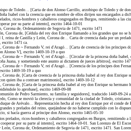
ispo de Toledo… [Carta de don Alonso Carrillo, arzobispo de Toledo y de don J
doña Isabel con la creencia que en nombre de ellos dirijen sus encargados a dicha
elados, ricos-hombres y caballeros congregados en Burgos, remitiendo a las ciud
operar por su parte al intento], escrito 1464-10-01
ón, Corona de, Ordenamiento de Segovia de 1471, escrito 1471
ón, Corona de, [Cédula del rey don Enrique llamando a los grandes que no se ha
I, reina de Castilla y León, Corona de… Carta de creencia dada por un prelado d
 escrito 1471 ca.
ón, Corona de ~ Fernando V, rei d'Aragó… [Carta de creencia de los príncipes d
don Alonso V], escrito 1469-10-19 a quo
n, Corona de ~ Fernando V, rei d'Aragó… [Circular de la princesa doña Isabel, e
oña Juana, y sometiendo este asunto ai dictamen de jueces árbitros], escrito 14
ón, Corona de ~ Fernando V, rei d'Aragó… [Creencia de los príncipes don Fernan
escrito 1469-10-19 a quo
n, Corona de, [Carta de creencia de la princesa doña Isabel al rey don Enrique 
on quien iba a contraer matrimonio], escrito 1469-10-12
n, Corona de, [Carta de la princesa doña Isabel al rey don Enrique su hermano 
idiéndole lo aprobase], escrito 1469-09-08
omunión de Pedro Sarmiento, su familia y seguidores], traducido 1449-09-24 
o, Como se movió la clerecía y comunidad de la ciudad de Toledo, cristianos 
uque de Arévalo… Representación hecha al rey don Enrique por el conde de Pla
randes y prelados del reino, quejándose de no haberse cumplido con lo dispuest
cio, si hacía guerra al príncipe don Alonso, escrito 1465-05-10
os prelados, ricos-hombres y caballeros congregados en Burgos, remitiendo a las
a cooperar por su parte al intento], escrito 1464-10-01. San Lorenzo de El Esco
y León, Corona de, Ordenamiento de Segovia de 1471, escrito 1471. San Lorenz