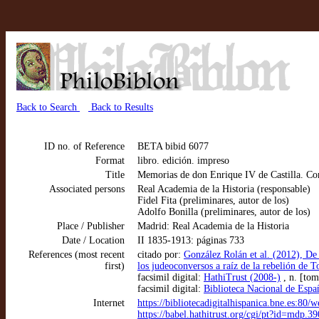
Back to Search
Back to Results
ID no. of Reference
BETA bibid 6077
Format
libro. edición. impreso
Title
Memorias de don Enrique IV de Castilla. Con
Associated persons
Real Academia de la Historia (responsable)
Fidel Fita (preliminares, autor de los)
Adolfo Bonilla (preliminares, autor de los)
Place / Publisher
Madrid: Real Academia de la Historia
Date / Location
II 1835-1913: páginas 733
References (most recent
citado por:
González Rolán et al. (2012), De l
first)
los judeoconversos a raíz de la rebelión de 
facsimil digital:
HathiTrust (2008-)
, n. [tom
facsimil digital:
Biblioteca Nacional de Españ
Internet
https://bibliotecadigitalhispanica.bne.es:
https://babel.hathitrust.org/cgi/pt?id=mdp