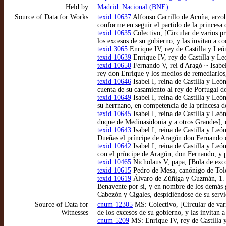
Held by
Madrid: Nacional (BNE)
Source of Data for Works
texid 10637
Alfonso Carrillo de Acuña, arzob
conforme en seguir el partido de la princesa 
texid 10635
Colectivo, [Circular de varios pr
los excesos de su gobierno, y las invitan a co
texid 3065
Enrique IV, rey de Castilla y Le
texid 10639
Enrique IV, rey de Castilla y Le
texid 10650
Fernando V, rei d'Aragó ~ Isabel 
rey don Enrique y los medios de remediarlos,
texid 10646
Isabel I, reina de Castilla y Le
cuenta de su casamiento al rey de Portugal 
texid 10649
Isabel I, reina de Castilla y Leó
su herrnano, en competencia de la princesa d
texid 10645
Isabel I, reina de Castilla y Le
duque de Medinasidonia y a otros Grandes], 
texid 10643
Isabel I, reina de Castilla y Leó
Dueñas el príncipe de Aragón don Fernando c
texid 10642
Isabel I, reina de Castilla y Leó
con el príncipe de Aragón, don Fernando, y p
texid 10465
Nicholaus V, papa, [Bula de exc
texid 10615
Pedro de Mesa, canónigo de Toled
texid 10619
Álvaro de Zúñiga y Guzmán, 1. d
Benavente por si, y en nombre de los demás g
Cabezón y Cigales, despidiéndose de su servi
Source of Data for
cnum 12305
MS: Colectivo, [Circular de vari
Witnesses
de los excesos de su gobierno, y las invitan 
cnum 5209
MS: Enrique IV, rey de Castilla 