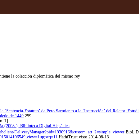
tiene la colección diplomática del mismo rey
a ‘Sentencia-Estatuto’ de Pero Sarmiento a la ‘Instrucción’ del Relator. Estudio
Toledo de 1449
259
o II]
a (2008-), Biblioteca Digital Hispánica
80/webclient/DeliveryManager?pid=1930916&custom_att_2=simple_viewer
Bibl. Di
.39015014106549;view=1up;seq=11
HathiTrust visto 2014-08-13