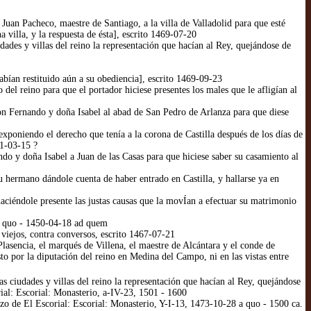
uan Pacheco, maestre de Santiago, a la villa de Valladolid para que esté
 villa, y la respuesta de ésta], escrito 1469-07-20
ades y villas del reino la representación que hacían al Rey, quejándose de
bían restituido aún a su obediencia], escrito 1469-09-23
el reino para que el portador hiciese presentes los males que le afligían al
on Fernando y doña Isabel al abad de San Pedro de Arlanza para que diese
xponiendo el derecho que tenía a la corona de Castilla después de los días de
71-03-15 ?
do y doña Isabel a Juan de las Casas para que hiciese saber su casamiento al
su hermano dándole cuenta de haber entrado en Castilla, y hallarse ya en
haciéndole presente las justas causas que la movÍan a efectuar su matrimonio
a quo - 1450-04-18 ad quem
viejos, contra conversos, escrito 1467-07-21
sencia, el marqués de Villena, el maestre de Alcántara y el conde de
o por la diputación del reino en Medina del Campo, ni en las vistas entre
 ciudades y villas del reino la representación que hacían al Rey, quejándose
rial: Escorial: Monasterio, a-IV-23, 1501 - 1600
o de El Escorial: Escorial: Monasterio, Y-I-13, 1473-10-28 a quo - 1500 ca.