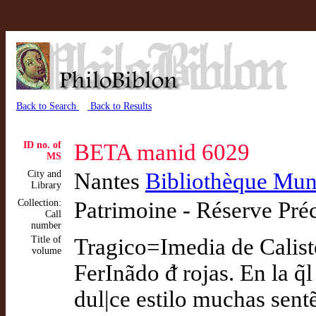
Back to Search
Back to Results
ID no. of
BETA manid 6029
MS
City and
Nantes
Bibliothèque Mun
Library
Collection:
Patrimoine - Réserve Pré
Call
number
Title of
Tragico=Imedia de Calisto
volume
FerInãdo ᵭ rojas. En la q̃
dul|ce estilo muchas sent