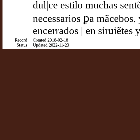
dul|ce estilo muchas sent
necessarios ꝑa mãcebos, y
encerrados | en siruiẽtes 
Record
Created 2018-02-18
Status
Updated 2022-11-23