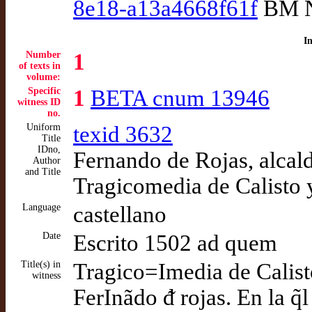
8e18-a13a4668f61f
BM N
I
Number
1
of texts in
volume:
Specific
1
BETA cnum 13946
witness ID
no.
Uniform
texid 3632
Title
IDno,
Fernando de Rojas, alcald
Author
and Title
Tragicomedia de Calisto 
Language
castellano
Date
Escrito 1502 ad quem
Title(s) in
Tragico=Imedia de Calisto
witness
FerInãdo ᵭ rojas. En la q̃