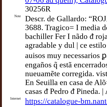
07-06 ad quem), Catalogu
30256R
Note
Descr. de Gallardo: “
3688. Tragico= I media de
bachiller Fer I nãdo ᵭ roja
agradable y dul | ce estil
auisos muy necessarios ꝑ
engaños q̃ estã encerrados
nueuamẽte corregida. vista
En Seuilla en casa de Alõ=
casas ᵭ Pedro ᵭ Pineda. 
Internet
https://catalogue-bm.nan