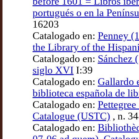
before 1601 = Libros ibér
portugués o en la Penínsu
16203
Catalogado en:
Penney (1
the Library of the Hispan
Catalogado en:
Sánchez (
siglo XVI
I:39
Catalogado en:
Gallardo 
biblioteca española de lib
Catalogado en:
Pettegree 
Catalogue (USTC)
, n. 3
Catalogado en:
Bibliothè