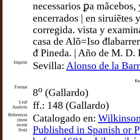
necessarios ꝑa mãcebos, y
encerrados | en siruiẽtes
corregida. vista y examina
casa de Alõ=Iso ᵭlabarrera
ᵭ Pineda. | Año de M. D.
Imprint
Sevilla:
Alonso de la Barr
Ex
Format
o
8
(Gallardo)
Leaf
ff.: 148 (Gallardo)
Analysis
References
Catalogado en:
Wilkinson
(most
recent
Published in Spanish or P
first)