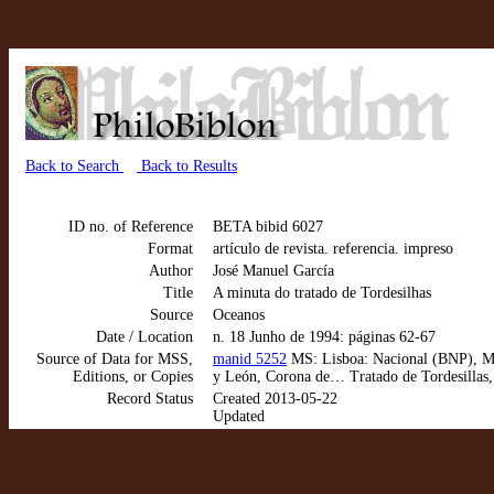
Back to Search
Back to Results
ID no. of Reference
BETA bibid 6027
Format
artículo de revista. referencia. impreso
Author
José Manuel García
Title
A minuta do tratado de Tordesilhas
Source
Oceanos
Date / Location
n. 18 Junho de 1994: páginas 62-67
Source of Data for MSS,
manid 5252
MS: Lisboa: Nacional (BNP), MSS 
Editions, or Copies
y León, Corona de… Tratado de Tordesillas,
Record Status
Created 2013-05-22
Updated