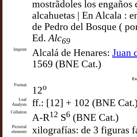
mostrãdoles los engaños q
alcahuetas | En Alcala : e
de Pedro del Bosque ( po
Ed.
Alc
69
Imprint
Alcalá de Henares:
Juan 
1569 (BNE Cat.)
Ex
Format
o
12
Leaf
ff.: [12] + 102 (BNE Cat.
Analysis
Collation
12
6
A-R
S
(BNE Cat.)
Pictorial
xilografías: de 3 figuras
elements