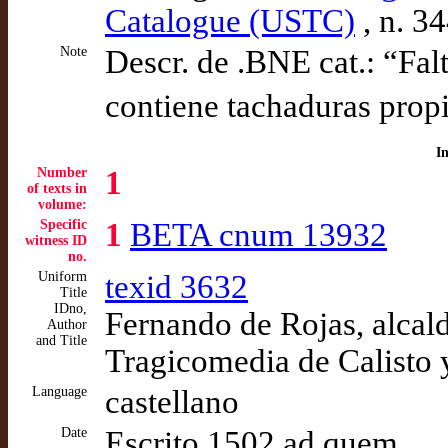
Catalogue (USTC)
, n. 3
Note
Descr. de .BNE cat.: “Falt
contiene tachaduras propi
I
Number
1
of texts in
volume:
Specific
1
BETA cnum 13932
witness ID
no.
Uniform
texid 3632
Title
IDno,
Fernando de Rojas, alcald
Author
and Title
Tragicomedia de Calisto 
Language
castellano
Date
Escrito 1502 ad quem