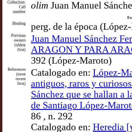
Collection:
olim
Juan Manuel Sánche
Call
number
Ex
Binding
perg. de la época (López
Previous
Juan Manuel Sánchez 
owners
(oldest
ARAGON Y PARA ARAGON
first)
392 (López-Maroto)
References
Catalogado en:
López-Mar
(most
recent
antiguos, raros y curioso
first)
Sánchez que se hallan a l
de Santiago López-Marot
86 , n. 292
Catalogado en:
Heredia [