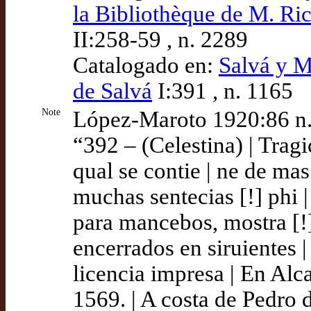
la Bibliothèque de M. Ri
II:258-59 , n. 2289
Catalogado en:
Salvá y M
de Salvá
I:391 , n. 1165
Note
López-Maroto 1920:86 n.
“392 – (Celestina) | Tragi
qual se contie | ne de mas
muchas sentecias [!] phi |
para mancebos, mostra [!] 
encerrados en siruientes |
licencia impresa | En Alca
1569. | A costa de Pedro d