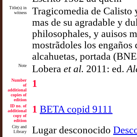
Title(s) in
Tragicomedia de Calisto y
witness
mas de su agradable y dul
philosophales, y auisos 
mostrãdoles los engaños q
alcahuetas, portada (BNE
Note
Lobera
et al.
2011: ed.
Al
Number
1
of
additional
copies of
edition
ID no. of
1
BETA copid 9111
additional
copy of
edition
City and
Lugar desconocido
Desc
Library