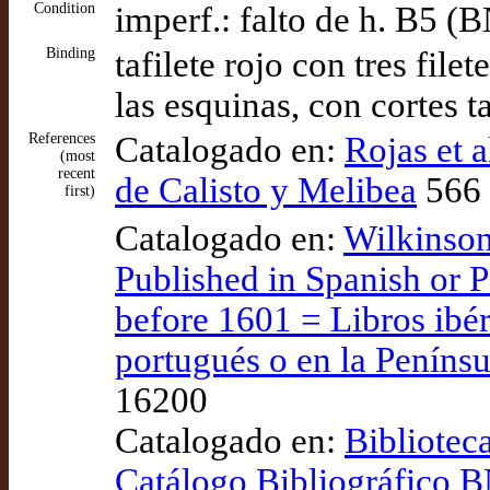
Condition
imperf.: falto de h. B5 (
Binding
tafilete rojo con tres fil
las esquinas, con cortes
References
Catalogado en:
Rojas et 
(most
recent
de Calisto y Melibea
566 
first)
Catalogado en:
Wilkinson
Published in Spanish or P
before 1601 = Libros ibér
portugués o en la Penínsu
16200
Catalogado en:
Bibliotec
Catálogo Bibliográfico