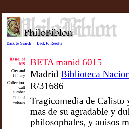
Back to Search
Back to Results
ID no. of
BETA manid 6015
MS
City and
Madrid
Biblioteca Nacio
Library
Collection:
R/31686
Call
number
Title of
Tragicomedia de Calisto y
volume
mas de su agradable y dul
philosophales, y auisos 